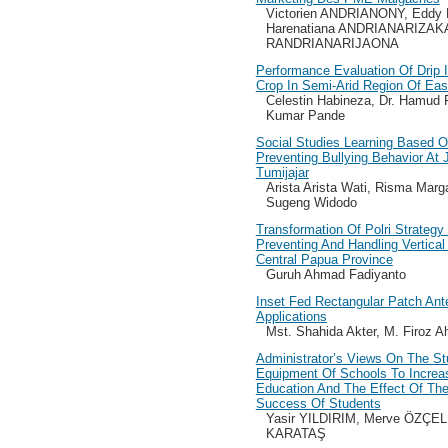
Victorien ANDRIANONY, Eddy
Harenatiana ANDRIANARIZAK
RANDRIANARIJAONA
Performance Evaluation Of Drip 
Crop In Semi-Arid Region Of Ea
Celestin Habineza, Dr. Hamud
Kumar Pande
Social Studies Learning Based 
Preventing Bullying Behavior At 
Tumijajar
Arista Arista Wati, Risma Mar
Sugeng Widodo
Transformation Of Polri Strategy 
Preventing And Handling Vertical
Central Papua Province
Guruh Ahmad Fadiyanto
Inset Fed Rectangular Patch An
Applications
Mst. Shahida Akter, M. Firoz 
Administrator’s Views On The St
Equipment Of Schools To Increase
Education And The Effect Of Th
Success Of Students
Yasir YILDIRIM, Merve ÖZÇEL
KARATAŞ