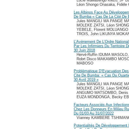
Lucie Mawasengo Kiezo, JP Bas
Léon Shongo Onasaka, Fidèle 
Les Albinos Face Au Développem
De Bumba « Cas De La Cité De
Jules MANGILI MA PANGE MA
MOLEKE ZATSI, Léon SHONG
YEBELE, Florent MOLUANGO
TROIS, John LIKUNYA MOKA
L’Avènement De L’Ordre National
Par Les Infirmiers Du Territoire
30 Juin 2018
Hervé-Ruffin IDUMA MASOLO
Robrt Disco MAKAMBO MOSO
MABOSO
Problématique D’Evacuation De
Cite De Bumba: « Cas Du Quartie
30 Avril 2019 »
Jules MANGILI MA PANGE MA
MOLEKE ZATSI, Léon SHONG
ANGUMO MATSOMBO, Denis
EUZA MONDONGA, Becky E
Facteurs Associés Aux Infection
Chez Les Donneurs En Milieu Rur
Du 01/03 Au 31/07/2022
Vianney KAMBERE TSHIMAN
Potentialités De Développemen