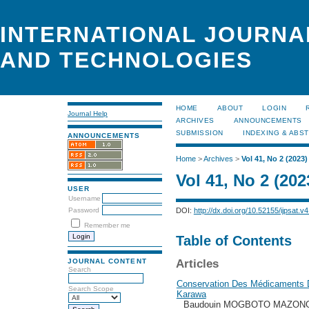
INTERNATIONAL JOURNA
AND TECHNOLOGIES
HOME
ABOUT
LOGIN
Journal Help
ARCHIVES
ANNOUNCEMENTS
SUBMISSION
INDEXING & ABS
ANNOUNCEMENTS
Home
>
Archives
>
Vol 41, No 2 (2023)
Vol 41, No 2 (202
USER
Username
DOI:
http://dx.doi.org/10.52155/ijpsat.v4
Password
Remember me
Table of Contents
JOURNAL CONTENT
Articles
Search
Conservation Des Médicaments 
Search Scope
Karawa
Baudouin MOGBOTO MAZON