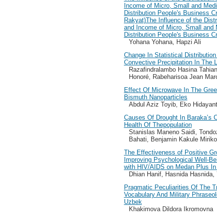
Income of Micro, Small and Med
Distribution People's Business Cr
Rakyat)The Influence of the Distr
and Income of Micro, Small and
Distribution People's Business C
Yohana Yohana, Hapzi Ali
Change In Statistical Distributi
Convective Precipitation In The 
Razafindralambo Hasina Tahi
Honoré, Rabeharisoa Jean Ma
Effect Of Microwave In The Gree
Bismuth Nanoparticles
Abdul Aziz Toyib, Eko Hidayan
Causes Of Drought In Baraka’s C
Health Of Thepopulation
Stanislas Maneno Saidi, Tondo
Bahati, Benjamin Kakule Miri
The Effectiveness of Positive G
Improving Psychological Well-Bei
with HIV/AIDS on Medan Plus In
Dhian Hanif, Hasnida Hasnida,
Pragmatic Peculiarities Of The Tr
Vocabulary And Military Phraseol
Uzbek
Khakimova Dildora Ikromovna