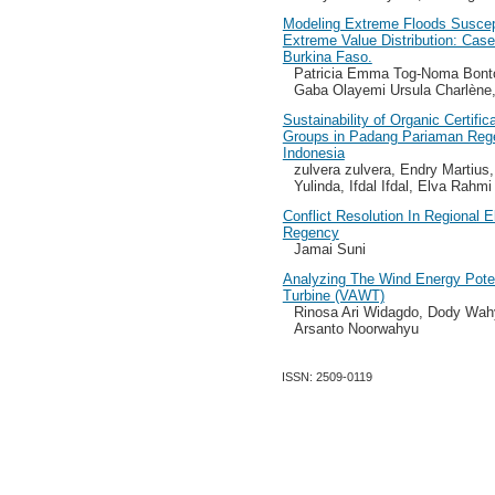
Modeling Extreme Floods Suscept
Extreme Value Distribution: Ca
Burkina Faso.
Patricia Emma Tog-Noma Bonto
Gaba Olayemi Ursula Charlène,
Sustainability of Organic Certifi
Groups in Padang Pariaman Reg
Indonesia
zulvera zulvera, Endry Martius,
Yulinda, Ifdal Ifdal, Elva Rahmi
Conflict Resolution In Regional 
Regency
Jamai Suni
Analyzing The Wind Energy Poten
Turbine (VAWT)
Rinosa Ari Widagdo, Dody Wah
Arsanto Noorwahyu
ISSN: 2509-0119