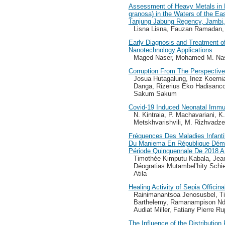
Assessment of Heavy Metals in 
granosa) in the Waters of the Ea
Tanjung Jabung Regency, Jambi,
Lisna Lisna, Fauzan Ramadan,
Early Diagnosis and Treatment of
Nanotechnology Applications
Maged Naser, Mohamed M. Nas
Corruption From The Perspective
Josua Hutagalung, Inez Koern
Danga, Rizerius Eko Hadisanc
Sakum Sakum
Covid-19 Induced Neonatal Immu
N. Kintraia, P. Machavariani, K.
Metskhvarishvili, M. Rizhvadze
Fréquences Des Maladies Infanti
Du Maniema En République Démo
Période Quinquennale De 2018 A
Timothée Kimputu Kabala, Je
Déogratias Mutambel’hity Sch
Atila
Healing Activity of Sepia Officin
Rainimanantsoa Jenosusbel, Ti
Barthelemy, Ramanampison Ndr
Audiat Miller, Fatiany Pierre Ru
The Influence of the Distribution