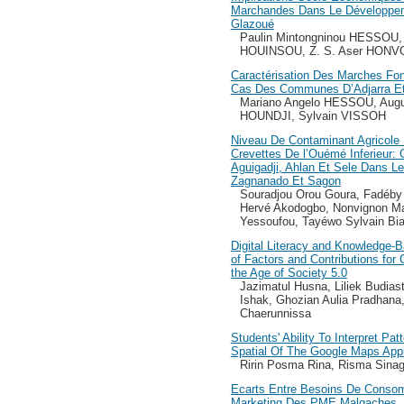
Marchandes Dans Le Développ
Glazoué
Paulin Mintongninou HESSOU,
HOUINSOU, Z. S. Aser HONV
Caractérisation Des Marches Fonc
Cas Des Communes D’Adjarra Et
Mariano Angelo HESSOU, Aug
HOUNDJI, Sylvain VISSOH
Niveau De Contaminant Agricole
Crevettes De l’Ouémé Inferieur:
Aguigadji, Ahlan Et Sele Dans 
Zagnanado Et Sagon
Souradjou Orou Goura, Fadéby
Hervé Akodogbo, Nonvignon Mart
Yessoufou, Tayéwo Sylvain Bi
Digital Literacy and Knowledge-
of Factors and Contributions f
the Age of Society 5.0
Jazimatul Husna, Liliek Budias
Ishak, Ghozian Aulia Pradhana,
Chaerunnissa
Students' Ability To Interpret Pat
Spatial Of The Google Maps Appl
Ririn Posma Rina, Risma Sina
Ecarts Entre Besoins De Conso
Marketing Des PME Malgaches