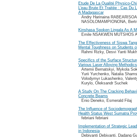
Etude De La Qualité Physico-Chi
L'eau Brute Et Traitée : Cas Du
A Madagascar
Andry Harinaina RABEARISOA,
NASOLOMAMPIONONA, Bert
Kinshasa Spoken Lingala As A 
Emile NSAKWEN MUTSHOS 
The Effectiveness of Siswa Tang
Mental Toughness on Students of
Rahmi Rizky, Desvi Yanti Mukht
Specifics of the Surface Structur
Various Laser Alloying Methodics
Artemii Bernatskyi, Mykola Sok
Yurii Yurchenko, Natalia Sham
Volodymyr Lukashenko, Valent
Kurylo, Oleksandr Suchek
A Study On The Cracking Behavio
Concrete Beams
Enio Deneko, Esmerald Filaj
The Influence of Sociodemograp
Health Status West Sumatra Pro
febriani febriani
Implementation of Strategic Lead
in Indonesia
Debiyanti Debiyanti, Dadang G