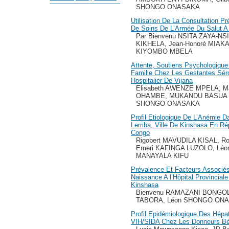
SHONGO ONASAKA
Utilisation De La Consultation P
De Soins De L’Armée Du Salut A
Par Bienvenu NSITA ZAYA-NSI
KIKHELA, Jean-Honoré MIAKA
KIYOMBO MBELA
Attente, Soutiens Psychologique
Famille Chez Les Gestantes Sér
Hospitalier De Vijana
Elisabeth AWENZE MPELA, M
OHAMBE, MUKANDU BASUA B
SHONGO ONASAKA
Profil Etiologique De L’Anémie 
Lemba, Ville De Kinshasa En Ré
Congo
Rigobert MAVUDILA KISAL, 
Emeri KAFINGA LUZOLO, Lé
MANAYALA KIFU
Prévalence Et Facteurs Associés
Naissance A l’Hôpital Provincial
Kinshasa
Bienvenu RAMAZANI BONGOL
TABORA, Léon SHONGO ON
Profil Epidémiologique Des Hépati
VIH/SIDA Chez Les Donneurs Bé