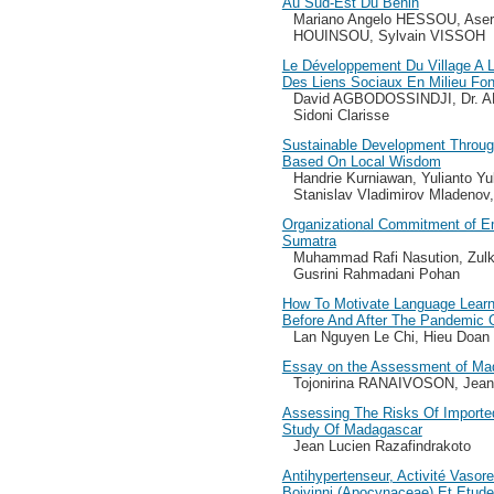
Au Sud-Est Du Benin
Mariano Angelo HESSOU, Ase
HOUINSOU, Sylvain VISSOH
Le Développement Du Village A L
Des Liens Sociaux En Milieu Fo
David AGBODOSSINDJI, Dr. A
Sidoni Clarisse
Sustainable Development Thro
Based On Local Wisdom
Handrie Kurniawan, Yulianto Yul
Stanislav Vladimirov Mladenov
Organizational Commitment of E
Sumatra
Muhammad Rafi Nasution, Zulka
Gusrini Rahmadani Pohan
How To Motivate Language Lear
Before And After The Pandemic 
Lan Nguyen Le Chi, Hieu Doan 
Essay on the Assessment of Mada
Tojonirina RANAIVOSON, Jean
Assessing The Risks Of Imported
Study Of Madagascar
Jean Lucien Razafindrakoto
Antihypertenseur, Activité Vasor
Boivinni (Apocynaceae) Et Etude 