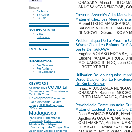
ONASAKA, Marcel LIBITO M
AKUGBANGA NENGOWE, Gér
Browse
By Issue
Facteurs Associés A La Mauvaise
By Author
By Title
Maternel Chez Les Mères Allai
Marcel LIBITO MANGBANGA
Baudouin MOGBOTO MAZONG
NOTIFICATIONS
NENGOWE, Gérard LIKOMA
View
Subscribe
Problématique De La Prise En Ch
Sévère Chez Les Enfants De 0 A
Sante De KARAWA
FONT SIZE
Eugène MOLASO EKOMBE, Je
Eugène PANDALA TROIS, Dina 
INFORMATION
MOLUANGO BENDO, Jean Calv
For Readers
LIBOTE YEBELE
For Authors
For Librarians
Utilisation De Moustiquaire Impr
Durée D’action Sur La Prévalen
De Sante Karawa
KEYWORDS
COVID-19
Isaac AKUGBANGA NENGOW
Antananarivo
Communication
Competence
ONASAKA, Baudouin MOGBO
Covid-19
Culture
LIBITO MANGBANGA, Gérar
Development
Evaluation
Flood discharge
Guided
Psychologie Communautaire Sur L
Inquiry
HEC-RAS program
IDF curve
Maternel Exclusif Dans La Cite
Madagascar
Jean SHONGO ESOLE, Henr
Apollos AYOWA APEMA, Vale
Pandemic
Performance
Pulsed Laser
Productivity
OKITEMBEYA, André AFUMBA
Ablation
République
LOMBADU, Jérôme KASONGO 
démocratique du Congo.
The
Buah river
Validity
pandemic
AMBOKIYENYI DIKOMA, Gilbe