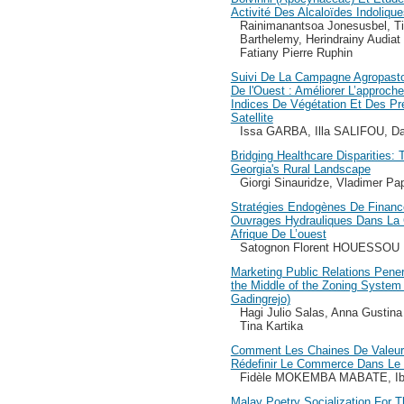
Activité Des Alcaloïdes Indolique
Rainimanantsoa Jonesusbel, Tia
Barthelemy, Herindrainy Audiat 
Fatiany Pierre Ruphin
Suivi De La Campagne Agropastor
De l'Ouest : Améliorer L’approch
Indices De Végétation Et Des Pr
Satellite
Issa GARBA, Illa SALIFOU, 
Bridging Healthcare Disparities:
Georgia's Rural Landscape
Giorgi Sinauridze, Vladimer Pa
Stratégies Endogènes De Finan
Ouvrages Hydrauliques Dans La
Afrique De L’ouest
Satognon Florent HOUESSOU
Marketing Public Relations Pene
the Middle of the Zoning System
Gadingrejo)
Hagi Julio Salas, Anna Gustina
Tina Kartika
Comment Les Chaines De Valeurs
Rédefinir Le Commerce Dans Le
Fidèle MOKEMBA MABATE, I
Malay Poetry Socialization For T