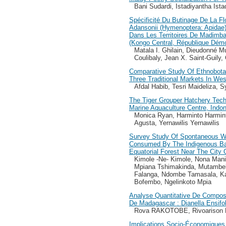
Bani Sudardi, Istadiyantha Ista
Spécificité Du Butinage De La Flo
Adansonii (Hymenoptera: Apidae)
Dans Les Territoires De Madim
(Kongo Central, République Dém
Matala I. Ghilain, Dieudonné M
Coulibaly, Jean X. Saint-Guily,
Comparative Study Of Ethnobotan
Three Traditional Markets In We
Afdal Habib, Tesri Maideliza,
The Tiger Grouper Hatchery Tec
Marine Aquaculture Centre, Indo
Monica Ryan, Harminto Harmint
Agusta, Yernawilis Yernawilis
Survey Study Of Spontaneous Wi
Consumed By The Indigenous Bat
Equatorial Forest Near The Cit
Kimole -Ne- Kimole, Nona Man
Mpiana Tshimakinda, Mutambel
Falanga, Ndombe Tamasala, K
Bofembo, Ngelinkoto Mpia
Analyse Quantitative De Compo
De Madagascar : Dianella Ensifo
Rova RAKOTOBE, Rivoariso
Implications Socio-Économiques 