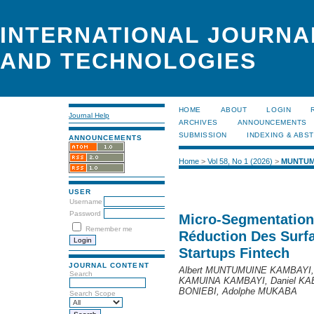
INTERNATIONAL JOURNA
AND TECHNOLOGIES
HOME
ABOUT
LOGIN
Journal Help
ARCHIVES
ANNOUNCEMENTS
SUBMISSION
INDEXING & ABS
ANNOUNCEMENTS
Home
>
Vol 58, No 1 (2026)
>
MUNTUM
USER
Username
Password
Micro-Segmentation
Remember me
Réduction Des Surf
Startups Fintech
JOURNAL CONTENT
Albert MUNTUMUINE KAMBAYI,
Search
KAMUINA KAMBAYI, Daniel KA
BONIEBI, Adolphe MUKABA
Search Scope