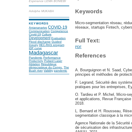
Espérance LEMA BONIEBI
Keywords
Adolphe MUKABA
Micro-segmentation réseau, réduct
KEYWORDS
réseaux, startups Fintech, cybers
COVID-19
Antananarivo
Communication
Competence
Covid-19
Culture
Development
Evaluation
Full Text:
Flood discharge
Guided
Inquiry
HEC-RAS program
PDF
IDF curve
Madagascar
References
Pandemic
Performance
Pulsed Laser
Productivity
Ablation
République
démocratique du Congo.
The
A. Bourguignon et N. Saad, Cyber
Buah river
Validity
pandemic
principes et méthodes de protect
F. Legrand, Sécurité des système
pratiques pour les entreprises, Ey
O. Tardieu et P. Michel, Micro-s
et applications, Revue Française 
2018.
L. Bernard et H. Rousseau, Réseau
segmentation classique à la mic
Agence Nationale de la Sécurité
de sécurisation des infrastructure
ANSSI, 2021.