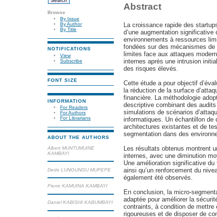
Abstract
Browse
By Issue
La croissance rapide des startup
By Author
By Title
d’une augmentation significative
environnements à ressources limit
fondées sur des mécanismes de 
NOTIFICATIONS
limites face aux attaques moder
View
internes après une intrusion initi
Subscribe
des risques élevés.
FONT SIZE
Cette étude a pour objectif d’éval
la réduction de la surface d’atta
financière. La méthodologie adop
INFORMATION
descriptive combinant des audits
For Readers
simulations de scénarios d’attaq
For Authors
For Librarians
informatiques. Un échantillon de d
architectures existantes et de tes
segmentation dans des environn
ABOUT THE AUTHORS
Les résultats obtenus montrent 
Albert MUNTUMUINE
KAMBAYI
internes, avec une diminution moy
Une amélioration significative du
ainsi qu’un renforcement du nivea
Dede LUNGUNGU MUPEPE
également été observés.
Pierre KAMUINA KAMBAYI
En conclusion, la micro-segmentat
adaptée pour améliorer la sécur
Daniel KABISHI KABUMBAYI
contraints, à condition de mettre
rigoureuses et de disposer de c