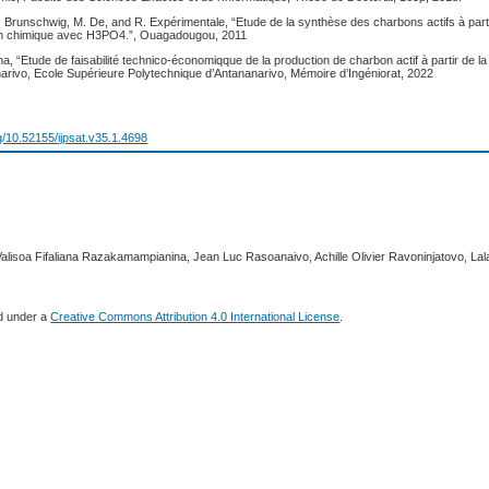
C. Brunschwig, M. De, and R. Expérimentale, “Etude de la synthèse des charbons actifs à par
ion chimique avec H3PO4.”, Ouagadougou, 2011
 “Etude de faisabilité technico-économiqque de la production de charbon actif à partir de la
narivo, Ecole Supérieure Polytechnique d’Antananarivo, Mémoire d’Ingéniorat, 2022
rg/10.52155/ijpsat.v35.1.4698
Valisoa Fifaliana Razakamampianina, Jean Luc Rasoanaivo, Achille Olivier Ravoninjatovo, Lal
ed under a
Creative Commons Attribution 4.0 International License
.