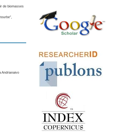
tir de biomasses
 tourbe”,
a Andrianaivo