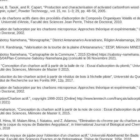
oui, B. Taouk, and R. Capart, “Production and characterisation of activated carbonfrom woo
ignin, xylan”, Powder Technoogy., vol. 15, no. 1–3; 29, pp. 48–56, 2005.
ions de charbons actifs dans des procédés d’adsorption de Composés Organiques Volatils et 
” Université d’Artois, Faculté des Sciences Jean Perrin, Thèse de Doctorat, 2010.
isation de l’adsorption par les charbons microporeux: Approches théorique et expérimentale,” 
 Doctorat, 2002.
otsy Namehana, “Monographie,” District Antananarivo Avaradrano, Région Analamanga, 20
 H. Randrianja, “Valorisation de la tourbe de la plaine d’Antananarivo,” EESP, Mémoire MINE
otsy Namehana, “Cartographie de la Commune,”, 2015 [Online] https://sabotsy-namehana
15/04/Plan-Commune-Sabotsy-Namehana.jpg (consulté le 06 Novembre 2021.
“Conception d’un charbon actif à partir de la balle de riz : Essai d’adsorption du plomb,” Univ
ulté des Sciences, Mémoire de Master II 2015.
Production du bio-charbon activé à partir de résidus de bois à l’échelle pilote”, Université du Qu
itut de Recherche sur les Forêts IRF, 12p, 2017.
isation de l’adsorption par les charbons microporeux: Approches théorique et expérimentale,” 
 Doctorat, 2002.
on/Charbon actif.”, copyright 1998-2021 [Online] http://www.lenntech.com/français/adsorpti
et 2021)
onaharison, “Conception du charbon actif à partir de la noix de coco : Essai d’adsorption du p
ulté des Sciences, Mémoire de Master II, 2015.
I. Hima, M. Malam Alma, I. Natatou, and Z. Adamou, “Elimination du chrome par du charbon ac
 de la coque du noyau de Balanites Aegyptiaca”, in International Journal of Biological and Che
5, 2018
on des noyaux de jujube pour l’obtention d’un charbon actif,” Université Abdelhamid Ibn Bad
ie, Faculté des Sciences Exactes et de l'Informatique, Thèse de Doctorat, 165p, 2018.