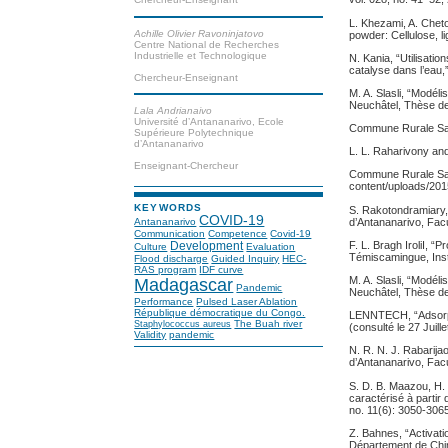
L. Khezami, A. Chet
Achille Olivier Ravoninjatovo
powder: Cellulose, l
Centre National de Recherches
Industrielle et Technologique
N. Kania, “Utilisat
catalyse dans l’eau,
Chercheur-Enseignant
M. A. Slasli, “Modél
Neuchâtel, Thèse de
Lala Andrianaivo
Université d’Antananarivo, Ecole
Commune Rurale Sab
Supérieure Polytechnique
d’Antananarivo
L. L. Raharivony and
Enseignant-Chercheur
Commune Rurale Sab
content/uploads/20
KEYWORDS
S. Rakotondramiary, 
COVID-19
d’Antananarivo, Fac
Antananarivo
Communication
Competence
Covid-19
F. L. Bragh IroliI, “
Development
Culture
Evaluation
Témiscamingue, Inst
Flood discharge
Guided Inquiry
HEC-
RAS program
IDF curve
M. A. Slasli, “Modél
Madagascar
Pandemic
Neuchâtel, Thèse de
Performance
Pulsed Laser Ablation
République démocratique du Congo.
LENNTECH, “Adsorpti
The Buah river
Staphylococcus aureus
(consulté le 27 Juill
Validity
pandemic
N. R. N. J. Rabarija
d’Antananarivo, Fac
S. D. B. Maazou, H. 
caractérisé à partir
no. 11(6): 3050-306
Z. Bahnes, “Activati
Département de Chim