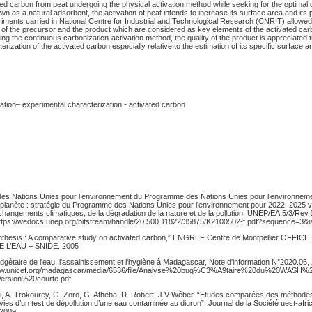
ted carbon from peat undergoing the physical activation method while seeking for the optimal c
wn as a natural adsorbent, the activation of peat intends to increase its surface area and its
iments carried in National Centre for Industrial and Technological Research (CNRIT) allowed
 of the precursor and the product which are considered as key elements of the activated car
ng the continuous carbonization-activation method, the quality of the product is appreciated
rization of the activated carbon especially relative to the estimation of its specific surface a
vation– experimental characterization - activated carbon
es Nations Unies pour l’environnement du Programme des Nations Unies pour l’environneme
la planète : stratégie du Programme des Nations Unies pour l’environnement pour 2022–2025 v
hangements climatiques, de la dégradation de la nature et de la pollution, UNEP/EA.5/3/Rev.
: https://wedocs.unep.org/bitstream/handle/20.500.11822/35875/K2100502-f.pdf?sequence=3&
ynthesis : A comparative study on activated carbon,” ENGREF Centre de Montpellier OFFICE
 L’EAU – SNIDE. 2005
étaire de l'eau, l'assainissement et l'hygiène à Madagascar, Note d'information N°2020.05, 
//www.unicef.org/madagascar/media/6536/file/Analyse%20bug%C3%A9taire%20du%20WASH
rsion%20courte.pdf
, A. Trokourey, G. Zoro, G. Athéba, D. Robert, J.V Wéber, “Etudes comparées des méthodes
ivies d’un test de dépollution d’une eau contaminée au diuron”, Journal de la Société uest-afri
 2009.