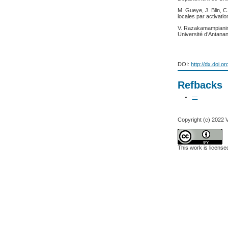
M. Gueye, J. Blin, 
locales par activat
V. Razakamampianina,
Université d’Antana
DOI:
http://dx.doi.o
Refbacks
—
Copyright (c) 2022 
This work is licens