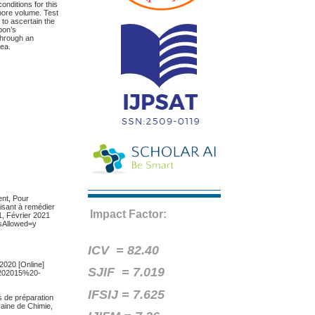
onditions for this
 pore volume. Test
 to ascertain the
bon’s
 through an
rea.
nt, Pour
isant à remédier
Impact Factor:
1, Février 2021
isAllowed=y
ICV =
82.40
2020 [Online]
SJIF = 7.019
%202015%20-
IFSIJ = 7.625
 de préparation
caine de Chimie,