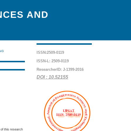
NCES AND
ING
ISSN:2509-0119
ISSN-L: 2509-0119
ResearcherID: J-1399-2016
DOI : 10.52155
 of this research