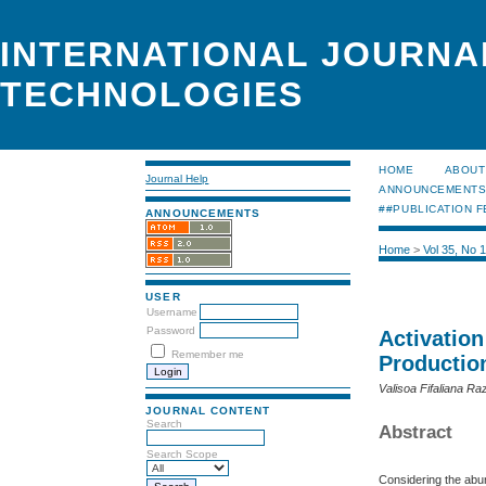
INTERNATIONAL JOURNA
TECHNOLOGIES
HOME
ABOUT
Journal Help
ANNOUNCEMENT
##PUBLICATION F
ANNOUNCEMENTS
Home
>
Vol 35, No 
USER
Username
Password
Activatio
Remember me
Productio
Valisoa Fifaliana R
JOURNAL CONTENT
Search
Abstract
Search Scope
Considering the abun