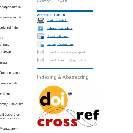
IJIFM = 7.36
d components in
ARTICLE TOOLS
des procédés de
Print this article
Université de
Indexing metadata
How to cite item
17.
Finding References
S, 1987.
.com/wp-
Email this article
(Login required)
Email the author
(Login required)
ersité
ébec en Abitibi-
Indexing & Abstracting
Université de
on.html.
lomb,” Université
tif élaboré et
mical Sciences.,
is Mostaganem,