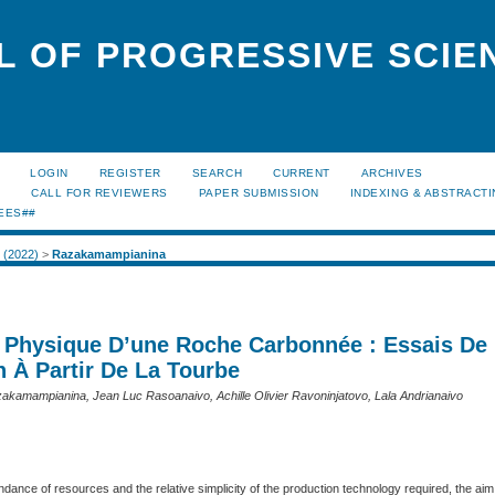
L OF PROGRESSIVE SCIE
LOGIN
REGISTER
SEARCH
CURRENT
ARCHIVES
S
CALL FOR REVIEWERS
PAPER SUBMISSION
INDEXING & ABSTRACT
EES##
1 (2022)
>
Razakamampianina
n Physique D’une Roche Carbonnée : Essais De
n À Partir De La Tourbe
azakamampianina, Jean Luc Rasoanaivo, Achille Olivier Ravoninjatovo, Lala Andrianaivo
dance of resources and the relative simplicity of the production technology required, the aim