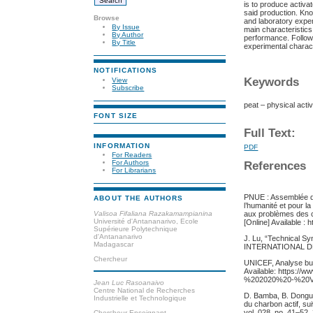
is to produce activa
said production. Kno
Browse
and laboratory exper
By Issue
main characteristics
By Author
performance. Followi
By Title
experimental characte
NOTIFICATIONS
Keywords
View
Subscribe
peat – physical acti
FONT SIZE
Full Text:
INFORMATION
PDF
For Readers
For Authors
References
For Librarians
PNUE : Assemblée d
ABOUT THE AUTHORS
l’humanité et pour 
Valisoa Fifaliana Razakamampianina
aux problèmes des c
Université d'Antananarivo, Ecole
[Online] Available 
Supérieure Polytechnique
d'Antananarivo
J. Lu, “Technical S
Madagascar
INTERNATIONAL DE
Chercheur
UNICEF, Analyse budg
Available: https:
%202020%20-%20Ve
Jean Luc Rasoanaivo
Centre National de Recherches
D. Bamba, B. Dongui
Industrielle et Technologique
du charbon actif, su
vol. 028, no. 41–52,
Chercheur-Enseignant