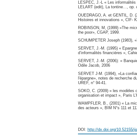
LESPEC, J.-L « Les informalités to
LELART (edit), La tontine…, op. 
OUEDRAGO, A. et GENTIL, D. (200
Histoires et innovations », CIF- 
ROBINSON, M, (1999) «The microf
the poor», CGAP, 1999.
SCHUMPETER Joseph (1983), «Thé
SERVET, J.-M. (1995) « Epargne 
d’informalités financières », Cah
SERVET, J.-M. (2006): « Banquier
Odile Jacob, 2006
SERVET J-M. (1994), «La confianc
l'épargne», notes de recherche d
UREF, n° 94-41.
SOKO, C. (2009) « les modèles de
organisation et impact », Paris L
WAMPFLER, B., (2001) « La microf
des acteurs », BIM N°s 111 et 11
DOI:
http://dx.doi.org/10.52155/i