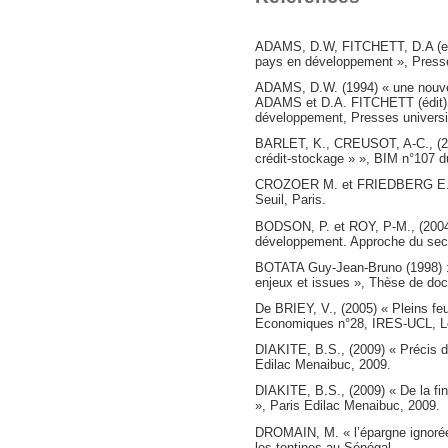
ADAMS, D.W, FITCHETT, D.A (eds)
pays en développement », Presse
ADAMS, D.W. (1994) « une nouvell
ADAMS et D.A. FITCHETT (édit), 
développement, Presses universi
BARLET, K., CREUSOT, A-C., (200
crédit-stockage » », BIM n°107 d
CROZOER M. et FRIEDBERG E. (19
Seuil, Paris.
BODSON, P. et ROY, P-M., (2004)
développement. Approche du secte
BOTATA Guy-Jean-Bruno (1998) : «
enjeux et issues », Thèse de doc
De BRIEY, V., (2005) « Pleins fe
Economiques n°28, IRES-UCL, L
DIAKITE, B.S., (2009) « Précis d
Edilac Menaibuc, 2009.
DIAKITE, B.S., (2009) « De la fin
», Paris Edilac Menaibuc, 2009.
DROMAIN, M. « l’épargne ignorée 
les tontines au Sénégal