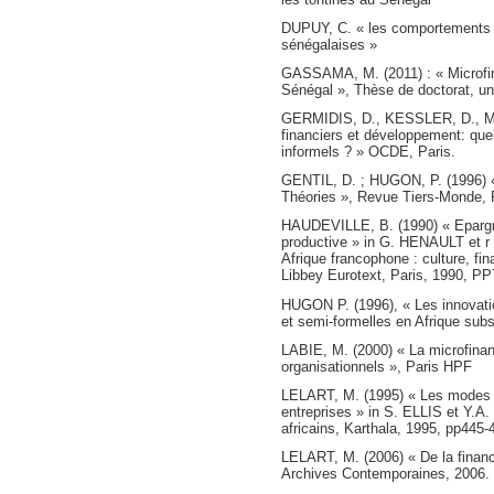
DUPUY, C. « les comportements d’
sénégalaises »
GASSAMA, M. (2011) : « Microfin
Sénégal », Thèse de doctorat, un
GERMIDIS, D., KESSLER, D., ME
financiers et développement: quel
informels ? » OCDE, Paris.
GENTIL, D. ; HUGON, P. (1996) «
Théories », Revue Tiers-Monde, P
HAUDEVILLE, B. (1990) « Epargne 
productive » in G. HENAULT et r 
Afrique francophone : culture, f
Libbey Eurotext, Paris, 1990, PP
HUGON P. (1996), « Les innovatio
et semi-formelles en Afrique subs
LABIE, M. (2000) « La microfinanc
organisationnels », Paris HPF
LELART, M. (1995) « Les modes 
entreprises » in S. ELLIS et Y.A.
africains, Karthala, 1995, pp445-
LELART, M. (2006) « De la financ
Archives Contemporaines, 2006.