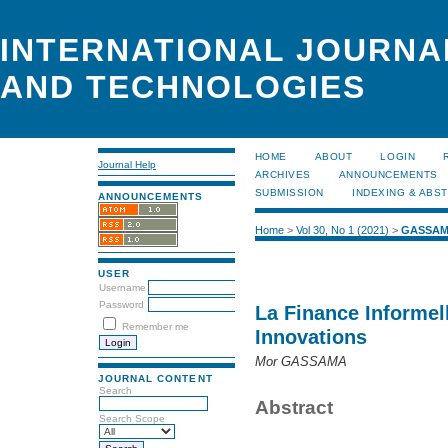
INTERNATIONAL JOURNA
AND TECHNOLOGIES
HOME
ABOUT
LOGIN
Journal Help
ARCHIVES
ANNOUNCEMENTS
SUBMISSION
INDEXING & ABS
ANNOUNCEMENTS
Home
>
Vol 30, No 1 (2021)
>
GASSA
USER
Username
Password
La Finance Informell
Remember me
Innovations
Mor GASSAMA
JOURNAL CONTENT
Search
Abstract
Search Scope