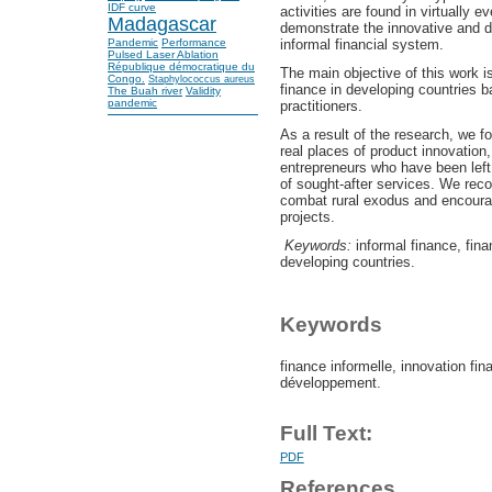
IDF curve
activities are found in virtually
Madagascar
demonstrate the innovative and d
Pandemic
Performance
informal financial system.
Pulsed Laser Ablation
République démocratique du
The main objective of this work i
Congo.
Staphylococcus aureus
finance in developing countries 
The Buah river
Validity
pandemic
practitioners.
As a result of the research, we fo
real places of product innovation,
entrepreneurs who have been left 
of sought-after services. We rec
combat rural exodus and encourag
projects.
Keywords:
informal finance, fina
developing countries.
Keywords
finance informelle, innovation fin
développement.
Full Text:
PDF
References