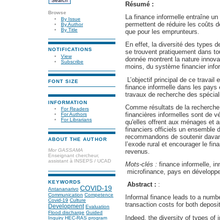
Résumé :
Browse
La finance informelle entraîne un
By Issue
permettent de réduire les coûts d
By Author
By Title
que pour les emprunteurs.
En effet, la diversité des types de
NOTIFICATIONS
se trouvent pratiquement dans to
View
donnée montrent la nature innova
Subscribe
moins, du système financier info
L’objectif principal de ce travail 
FONT SIZE
finance informelle dans les pay
travaux de recherche des spéciali
INFORMATION
Comme résultats de la recherche,
For Readers
financières informelles sont de vé
For Authors
For Librarians
qu'elles offrent aux ménages et a
financiers officiels un ensemble
recommandons de soutenir davanta
ABOUT THE AUTHOR
l’exode rural et encourager le fi
Mor GASSAMA
revenus.
Enseignant chercheur,
assistant à INSEPS / UCAD
Mots-clés :
finance informelle, in
microfinance, pays en développ
KEYWORDS
Abstract :
:
COVID-19
Antananarivo
Communication
Competence
Informal finance leads to a numbe
Covid-19
Culture
transaction costs for both deposi
Development
Evaluation
Flood discharge
Guided
Indeed, the diversity of types of 
Inquiry
HEC-RAS program