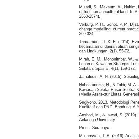
Mu’adi, S., Maksum, A., Hakim, M
of function agricultural land. In 
2568-2574).
Verburg, P. H., Schot, P. P., Dij
change modelling: current practic
309-324.
Trimarmanti, T. K. E. (2014). E
kecamatan di daerah aliran sung
dan Lingkungan, 2(1), 55-72.
Mirah, E. M., Mononimbar, W., &
Lahan di Kawasan Strategis Tu
Selatan. Spasial, 4(1), 159-172.
Jamaludin, A. N. (2015). Sosiol
Nahdatunnisa, N., & Tahir, M. A
Kawasan Sekitar Pasar Sentral K
(Media Arsitektur Lintas Generasi)
Sugiyono. 2013. Metodologi Penel
Kualitatif dan R&D. Bandung: Alf
Anshori, M., & Iswati, S. (2019). M
Airlangga University
Press. Surabaya.
Muliansyah, T. B. (2016). Anal