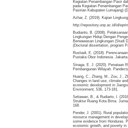
Kegiatan Penambangan Pasir da
pada Kegiatan Penambangan Pas
Pasirian Kabupaten Lumajang) (Do
Azhar, Z. (2019). Kajian Lingk
http://repository.unp.ac.id/id/epri
Budianto, B. (2008). Pelaksanaa
Lingkungan Hidup Dengan Penge
Berwawasan Lingkungan (Studi D
(Doctoral dissertation, program 
Rustiadi, E. (2018). Perencana
Pustaka Obor Indonesia. Jakarta
Sinaga, E. J. (2020). Penataan
Pembangunan Wilayah. Pandecta 
Huang, C., Zhang, M., Zou, J., Zhu
Changes in land use, climate and 
economic development in Jiangsu
Environment, 536, 173-181.
Setiawan, B., & Rudiarto, I. (2
Struktur Ruang Kota Bima. Jurna
168.
Pender, J. (2001). Rural populati
resource management in developi
some evidence from Honduras. P
economic growth, and poverty in 