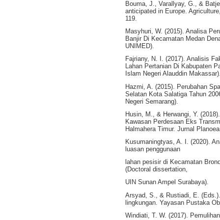
Bouma, J., Varallyay, G., & Batje
anticipated in Europe. Agricultu
119.
Masyhuri, W. (2015). Analisa P
Banjir Di Kecamatan Medan Denai
UNIMED).
Fajriany, N. I. (2017). Analisis 
Lahan Pertanian Di Kabupaten Pan
Islam Negeri Alauddin Makassar)
Hazmi, A. (2015). Perubahan Spa
Selatan Kota Salatiga Tahun 2006
Negeri Semarang).
Husin, M., & Herwangi, Y. (2018
Kawasan Perdesaan Eks Transmi
Halmahera Timur. Jurnal Planoear
Kusumaningtyas, A. I. (2020). An
luasan penggunaan
lahan pesisir di Kecamatan Bro
(Doctoral dissertation,
UIN Sunan Ampel Surabaya).
Arsyad, S., & Rustiadi, E. (Eds.)
lingkungan. Yayasan Pustaka Obo
Windiati, T. W. (2017). Pemulih