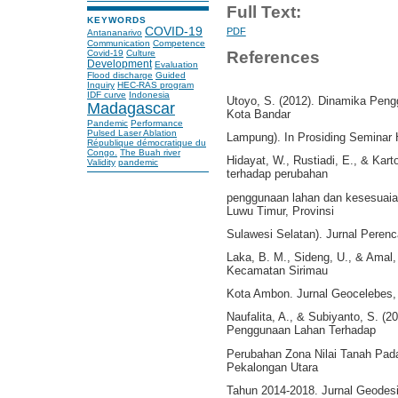
Full Text:
KEYWORDS
COVID-19
PDF
Antananarivo
Communication
Competence
References
Covid-19
Culture
Development
Evaluation
Flood discharge
Guided
Inquiry
HEC-RAS program
IDF curve
Indonesia
Utoyo, S. (2012). Dinamika Peng
Madagascar
Kota Bandar
Pandemic
Performance
Pulsed Laser Ablation
Lampung). In Prosiding Seminar H
République démocratique du
Congo.
The Buah river
Hidayat, W., Rustiadi, E., & Kar
Validity
pandemic
terhadap perubahan
penggunaan lahan dan kesesuaia
Luwu Timur, Provinsi
Sulawesi Selatan). Jurnal Perenc
Laka, B. M., Sideng, U., & Amal
Kecamatan Sirimau
Kota Ambon. Jurnal Geocelebes, 
Naufalita, A., & Subiyanto, S. (
Penggunaan Lahan Terhadap
Perubahan Zona Nilai Tanah Pad
Pekalongan Utara
Tahun 2014-2018. Jurnal Geodesi 