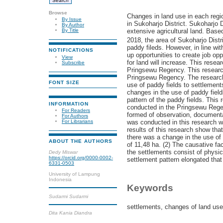
Browse
Changes in land use in each regi
By Issue
in Sukoharjo District. Sukoharjo D
By Author
extensive agricultural land. Base
By Title
2018, the area of Sukoharjo Distr
paddy fileds. However, in line wit
NOTIFICATIONS
up opportunities to create job oppo
View
for land will increase. This rese
Subscribe
Pringsewu Regency. This research
Pringsewu Regency. The research 
FONT SIZE
use of paddy fields to settlement
changes in the use of paddy field
pattern of the paddy fields. This
INFORMATION
conducted in the Pringsewu Regen
For Readers
formed of observation, documentat
For Authors
For Librarians
was conducted in this research w
results of this research show that
there was a change in the use of
ABOUT THE AUTHORS
of 11,48 ha. (2) The causative fa
the settlements consist of physic
Dedy Miswar
https://orcid.org/0000-0002-
settlement pattern elongated that 
6331-0503
University of Lampung
Indonesia
Keywords
Sudarmi Sudarmi
settlements, changes of land use
Dita Kania Diandra