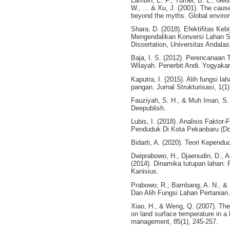
Lambin, E. F., Turner, B. L., Geis
W., ... & Xu, J. (2001). The cau
beyond the myths. Global environ
Shara, D. (2018). Efektifitas Ke
Mengendalikan Konversi Lahan S
Dissertation, Universitas Andalas
Baja, I. S. (2012). Perencanaa
Wilayah. Penerbit Andi. Yogyakar
Kaputra, I. (2015). Alih fungsi 
pangan. Jurnal Strukturisasi, 1(1)
Fauziyah, S. H., & Muh Iman, S.
Deepublish.
Lubis, I. (2018). Analisis Fakt
Penduduk Di Kota Pekanbaru (Do
Bidarti, A. (2020). Teori Kependu
Dwiprabowo, H., Djaenudin, D., Al
(2014). Dinamika tutupan lahan: 
Kanisius.
Prabowo, R., Bambang, A. N., &
Dan Alih Fungsi Lahan Pertanian.
Xiao, H., & Weng, Q. (2007). The
on land surface temperature in a 
management, 85(1), 245-257.