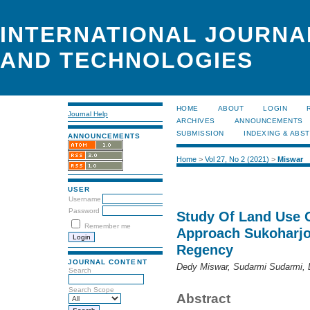
INTERNATIONAL JOURNA
AND TECHNOLOGIES
HOME
ABOUT
LOGIN
Journal Help
ARCHIVES
ANNOUNCEMENTS
SUBMISSION
INDEXING & ABS
ANNOUNCEMENTS
Home
>
Vol 27, No 2 (2021)
>
Miswar
USER
Username
Password
Study Of Land Use 
Remember me
Approach Sukoharjo 
Regency
JOURNAL CONTENT
Dedy Miswar, Sudarmi Sudarmi, D
Search
Search Scope
Abstract