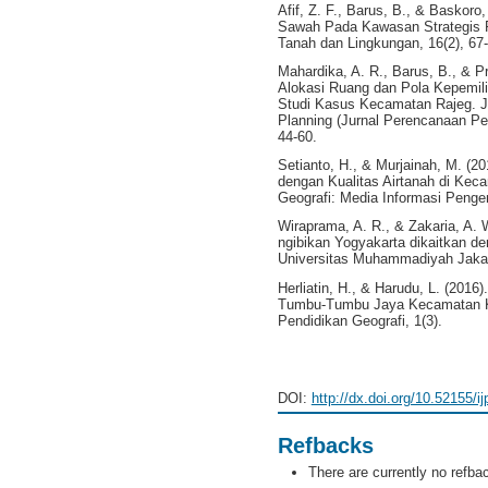
Afif, Z. F., Barus, B., & Baskoro,
Sawah Pada Kawasan Strategis P
Tanah dan Lingkungan, 16(2), 67-
Mahardika, A. R., Barus, B., & Pr
Alokasi Ruang dan Pola Kepemil
Studi Kasus Kecamatan Rajeg. Jo
Planning (Jurnal Perencanaan P
44-60.
Setianto, H., & Murjainah, M. (
dengan Kualitas Airtanah di Kec
Geografi: Media Informasi Penge
Wiraprama, A. R., & Zakaria, A. 
ngibikan Yogyakarta dikaitkan de
Universitas Muhammadiyah Jakar
Herliatin, H., & Harudu, L. (201
Tumbu-Tumbu Jaya Kecamatan Kol
Pendidikan Geografi, 1(3).
DOI:
http://dx.doi.org/10.52155/i
Refbacks
There are currently no refba