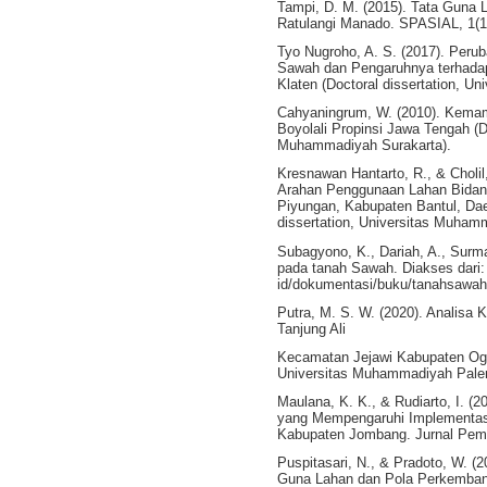
Tampi, D. M. (2015). Tata Guna
Ratulangi Manado. SPASIAL, 1(1)
Tyo Nugroho, A. S. (2017). Per
Sawah dan Pengaruhnya terhadap
Klaten (Doctoral dissertation, Un
Cahyaningrum, W. (2010). Kema
Boyolali Propinsi Jawa Tengah (Do
Muhammadiyah Surakarta).
Kresnawan Hantarto, R., & Choli
Arahan Penggunaan Lahan Bidan
Piyungan, Kabupaten Bantul, Dae
dissertation, Universitas Muham
Subagyono, K., Dariah, A., Surmai
pada tanah Sawah. Diakses dari: h
id/dokumentasi/buku/tanahsawah
Putra, M. S. W. (2020). Analisa
Tanjung Ali
Kecamatan Jejawi Kabupaten Ogan 
Universitas Muhammadiyah Pale
Maulana, K. K., & Rudiarto, I. (
yang Mempengaruhi Implementas
Kabupaten Jombang. Jurnal Pemb
Puspitasari, N., & Pradoto, W. 
Guna Lahan dan Pola Perkemban