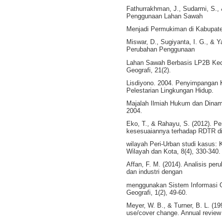
Fathurrakhman, J., Sudarmi, S., 
Penggunaan Lahan Sawah
Menjadi Permukiman di Kabupate
Miswar, D., Sugiyanta, I. G., & Y
Perubahan Penggunaan
Lahan Sawah Berbasis LP2B Kec
Geografi, 21(2).
Lisdiyono. 2004. Penyimpangan 
Pelestarian Lingkungan Hidup.
Majalah Ilmiah Hukum dan Dinam
2004.
Eko, T., & Rahayu, S. (2012). P
kesesuaiannya terhadap RDTR d
wilayah Peri-Urban studi kasus:
Wilayah dan Kota, 8(4), 330-340.
Affan, F. M. (2014). Analisis p
dan industri dengan
menggunakan Sistem Informasi Ge
Geografi, 1(2), 49-60.
Meyer, W. B., & Turner, B. L. (1
use/cover change. Annual review 