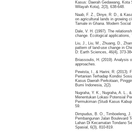
Kasus: Daerah Gedawang, Kota 
Wilayah Kota), 2(3), 638-648.
Naab, F. Z., Dinye, R. D., & Kasa
on agricultural lands in growing c
Tamale in Ghana. Modern Social S
Dale, V. H. (1997). The relation
change. Ecological applications, 
Liu, J., Liu, M., Zhuang, D., Zha
pattern of land-use change in Ch
D: Earth Sciences, 46(4), 373-38
Briassoulis, H. (2019). Analysis 
approaches.
Pewista, I., & Harini, R. (2013).
Pertanian Terhadap Kondisi Sosi
Kasus Daerah Perkotaan, Pinggi
Bumi Indonesia, 2(2).
Nugraha, Y. K., Nugraha, A. L., 
Menentukan Lokasi Potensial 
Permukiman (Studi Kasus Kabupat
59.
Dimpudus, B. O., Timboeleng, J.
Pembangunan Jalan Boulevard T
Lahan Di Kecamatan Tondano Se
Spasial, 6(3), 810-819.