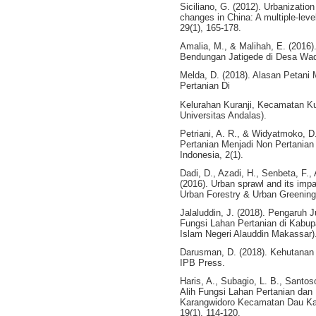
Siciliano, G. (2012). Urbanizatio
changes in China: A multiple-leve
29(1), 165-178.
Amalia, M., & Malihah, E. (201
Bendungan Jatigede di Desa Wado
Melda, D. (2018). Alasan Petani
Pertanian Di
Kelurahan Kuranji, Kecamatan Kur
Universitas Andalas).
Petriani, A. R., & Widyatmoko, 
Pertanian Menjadi Non Pertanian 
Indonesia, 2(1).
Dadi, D., Azadi, H., Senbeta, F., 
(2016). Urban sprawl and its impa
Urban Forestry & Urban Greening
Jalaluddin, J. (2018). Pengaruh 
Fungsi Lahan Pertanian di Kabupa
Islam Negeri Alauddin Makassar)
Darusman, D. (2018). Kehutanan 
IPB Press.
Haris, A., Subagio, L. B., Santos
Alih Fungsi Lahan Pertanian dan
Karangwidoro Kecamatan Dau Ka
19(1), 114-120.