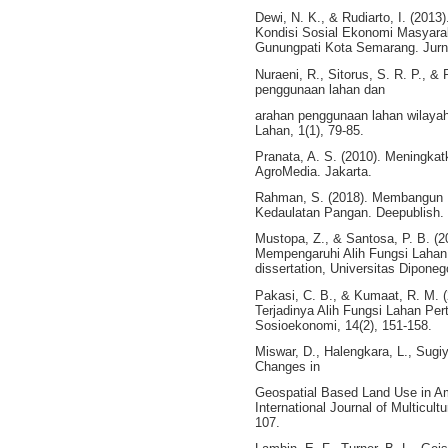
Dewi, N. K., & Rudiarto, I. (2013)
Kondisi Sosial Ekonomi Masyara
Gunungpati Kota Semarang. Jurna
Nuraeni, R., Sitorus, S. R. P., &
penggunaan lahan dan
arahan penggunaan lahan wilayah
Lahan, 1(1), 79-85.
Pranata, A. S. (2010). Meningkat
AgroMedia. Jakarta.
Rahman, S. (2018). Membangun 
Kedaulatan Pangan. Deepublish.
Mustopa, Z., & Santosa, P. B. (2
Mempengaruhi Alih Fungsi Lahan
dissertation, Universitas Diponeg
Pakasi, C. B., & Kumaat, R. M. 
Terjadinya Alih Fungsi Lahan Per
Sosioekonomi, 14(2), 151-158.
Miswar, D., Halengkara, L., Sugiya
Changes in
Geospatial Based Land Use in Am
International Journal of Multicult
107.