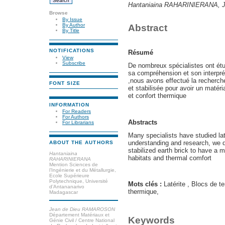
Hantaniaina RAHARINIERANA,
Browse
By Issue
By Author
Abstract
By Title
NOTIFICATIONS
Résumé
View
Subscribe
De nombreux spécialistes ont étud
sa compréhension et son interpré
,nous avons effectué la recherch
FONT SIZE
et stabilisée pour avoir un matéri
et confort thermique
INFORMATION
For Readers
For Authors
Abstracts
For Librarians
Many specialists have studied lat
understanding and research, we 
ABOUT THE AUTHORS
stabilized earth brick to have a m
Hantaniaina
habitats and thermal comfort
RAHARINIERANA
Mention Sciences de
l’Ingénierie et du Métallurgie,
Ecole Supérieure
Polytechnique, Université
Mots clés :
Latérite
, Blocs de t
d’Antananarivo
thermique,
Madagascar
Jean de Dieu RAMAROSON
Département Matériaux et
Keywords
Génie Civil / Centre National