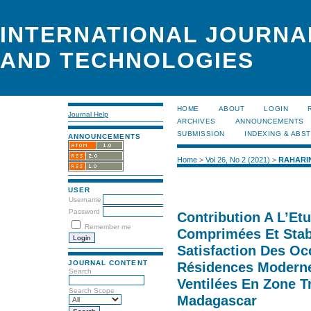
INTERNATIONAL JOURNA
AND TECHNOLOGIES
HOME
ABOUT
LOGIN
Journal Help
ARCHIVES
ANNOUNCEMENTS
SUBMISSION
INDEXING & ABS
ANNOUNCEMENTS
Home
>
Vol 26, No 2 (2021)
>
RAHARI
USER
Username
Password
Contribution A L’Et
Remember me
Comprimées Et Stab
Satisfaction Des O
JOURNAL CONTENT
Résidences Moderne
Search
Ventilées En Zone Tr
Search Scope
Madagascar