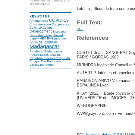
de Recherches Industrielle et
Technologique
Latérite , Blocs de terre compres
KEYWORDS
COVID-19
Antananarivo
Full Text:
Communication
Competence
Covid-19
Culture
PDF
Development
Evaluation
Flood discharge
Guided
References
Inquiry
HEC-RAS program
IDF curve
Indonesia
Madagascar
Pandemic
Performance
COSTET Jean ; SANGERAT Guy « 
Pulsed Laser Ablation
PARIS / BORDAS 1983
République démocratique du
Congo.
The Buah river
MIRINDRA Ingénierie Conseil et S
Validity
pandemic
AUTERT.P, latérites et graveleux
RANAIVONIARIVO Velomanantsoa G
ESPA/ INSA Lyon
KHAY (2012) « Etude physico- chi
(UNIVERSITE de LIMOGES : 13
WEBOGRAPHIE
WWWgraymont. com / Fr/ marches 
DOI:
http://dx.doi.org/10.52155/i