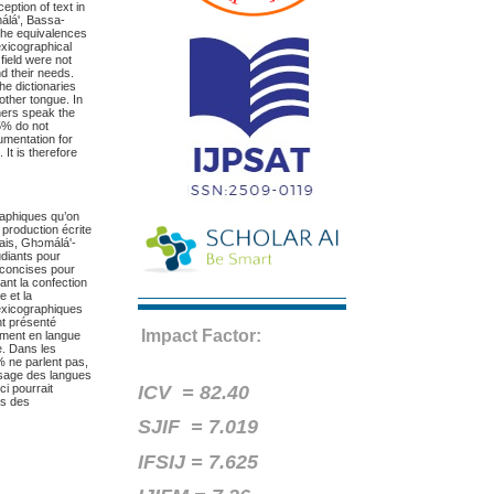
ception of text in
́lá', Bassa-
the equivalences
lexicographical
field were not
nd their needs.
he dictionaries
other tongue. In
arners speak the
25% do not
cumentation for
It is therefore
raphiques qu’on
a production écrite
is, Ghɔmálá'-
udiants pour
t concises pour
vant la confection
e et la
lexicographiques
nt présenté
Impact Factor:
iment en langue
e. Dans les
% ne parlent pas,
issage des langues
ICV =
82.40
ci pourrait
ges des
SJIF = 7.019
IFSIJ = 7.625