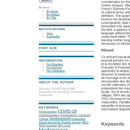
consideration for the 
mother tongues. Afte
Browse
French, Ewondo-Fren
By Issue
of cultural terms and
By Author
definition. The targ
By Title
found in the diction
Lexicographic data w
presented only equi
NOTIFICATIONS
the field, it appears
language without bei
View
Subscribe
understand either. Th
learning mother tong
necessary to introdu
FONT SIZE
Résumé
Ce présent travail d
pourrait prendre en c
INFORMATION
et la réception des 
For Readers
Français et Français
For Authors
For Librarians
apprendre la langue,
favoriser la traducti
de l'ouvrage et les b
structuration des d
ABOUT THE AUTHOR
ont été collectées 
uniquement des équi
Navaron TCHATCHOUANG
locale. Sur le terra
Université de Dschang, Cameroun
Cameroon
villages, 98% des ap
75% n’écrivent et ne
maternelles. Pareill
interpeller le lexico
KEYWORDS
informations linguis
COVID-19
Antananarivo
Communication
Competence
Covid-19
Development
Culture
Evaluation
Flood discharge
Guided Inquiry
HEC-
Keywords
RAS program
IDF curve
Madagascar