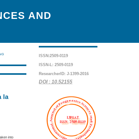
NCES AND
ING
ISSN:2509-0119
ISSN-L: 2509-0119
ResearcherID: J-1399-2016
DOI : 10.52155
 la
taken into