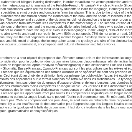
elaboration of bilingual learning dictionaries, in order to facilitate the written production and re
r the metalexicographic analysis of the Fulfullde-French, Ghɔmálá'- French et French- Ghɔma
ch dictionaries which are the most used by students to learn the language, it emerges that 
 specialties are not precise and concise in favor translation. This is due to the choice of the 
et audience was not studied before the elaboration of the book and the needs of learners in the 
aries. The typology and structure of the dictionaries did not depend on the target user group a
as collected from informants less competents in the mother tongue. The second version of t
valences of the lemmas, and the monoscopic dictionaries helped only those who spoke the m
 that not all learners have the linguistic skills in local languages. In the villages, 98% of the le
ng able to write and read it correctly. In town, 50% do not speak, 75% do not write or read, 
us, they are the real beginners in learning mother tongues. Similarly, there is insufficient do
ues and this could challenge the lexicographer about the typology and size of the dictionaries. 
ce linguistic, grammatical, encyclopedic and cultural information into future works.
e recherche a pour objectif de proposer des éléments structurels et des informations lexicog
onsidération pour la confection des dictionnaires bilingues d’apprentissage, afin de faciliter l
textes en langue locale. Après l’analyse métalexicographique des dictionnaires Fulfullde-França
- Ghɔmálá', Bassa-Français, Ewondo-Français qui sont les plus utilisés par les élèves et ét
 il ressort que les équivalences des termes culturels et de spécialité ne sont pas précises e
on. Ceci étant dû au choix de la définition lexicographique. Le public-cible n'a pas été étudié a
esoins des apprenants sur le terrain n'ont pas été retrouvé dans les dictionnaires. La typologi
ictionnaires n’ont pas dépendu du groupe d'usagers-cibles et de leurs besoins. Les données 
chez des informateurs moins compétents en langue locale. Les versions B des dictionnaires o
valences des lemmes et les dictionnaires monoscopals ont aidé uniquement ceux qui s'expr
in, il ressort que les apprenants n’ont pas toutes les compétences linguistiques en langue local
prenants parlent la langue locale sans pouvoir l’écrire et lire correctement. En métropole, 50
 lisent pas, 25% ne comprennent non plus. Ainsi, ils sont alors les débutants dans l’apprent
ement, il y a une insuffisance de documentation pour l'apprentissage des langues locales et ce
graphe sur la typologie et la taille du dictionnaire. Il faut donc introduire dans les futurs ouvra
tiques, grammaticales et encyclopédiques.