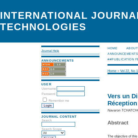
INTERNATIONAL JOURNA
TECHNOLOGIES
HOME
ABOUT
Journal Help
ANNOUNCEMENT
##PUBLICATION F
ANNOUNCEMENTS
Home
>
Vol 22, No 
USER
Username
Password
Vers un Di
Remember me
Réception
Navaron TCHATC
JOURNAL CONTENT
Search
Abstract
Search Scope
The objective of thi