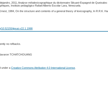
lejandro, 2011, Analyse métalexicographique du dictionnaire Sikuani-Espagnol de Queixalos 
aphiques, Instituto pedagógico Rafael Alberto Escolar Lara, Venezuela.
est, 1984, On the structure and contents of a general theory of lexicography, In R.R.K. H
rg/10.52155/ijpsat.v22.1.1998
ently no refbacks.
20 Navaron TCHATCHOUANG
ed under a
Creative Commons Attribution 4.0 International License
.