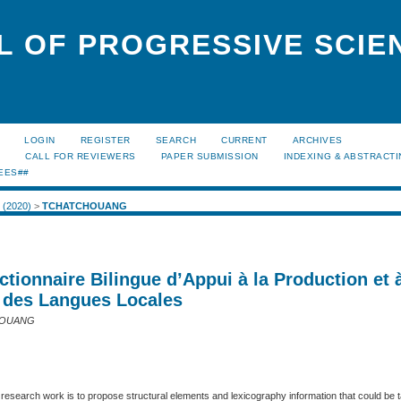
L OF PROGRESSIVE SCIE
LOGIN
REGISTER
SEARCH
CURRENT
ARCHIVES
S
CALL FOR REVIEWERS
PAPER SUBMISSION
INDEXING & ABSTRACT
EES##
1 (2020)
>
TCHATCHOUANG
ctionnaire Bilingue d’Appui à la Production et à
 des Langues Locales
HOUANG
s research work is to propose structural elements and lexicography information that could be 