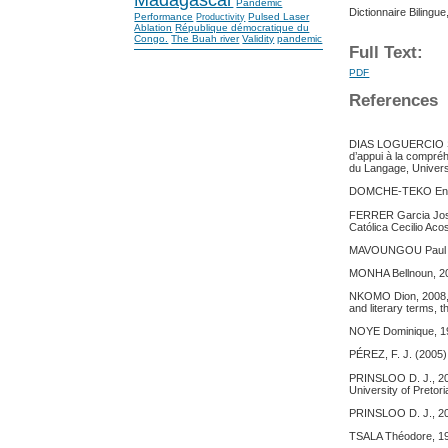
Pandemic
Dictionnaire Bilingu
Performance
Pulsed Laser
Productivity
Ablation
République démocratique du
Congo.
The Buah river
Validity
pandemic
Full Text:
PDF
References
DIAS LOGUERCIO Sand
d’appui à la compréh
du Langage, Univers
DOMCHE-TEKO Engelb
FERRER Garcia José 
Católica Cecilio Aco
MAVOUNGOU Paul Achi
MONHA Bellnoun, 20
NKOMO Dion, 2008, To
and literary terms, 
NOYE Dominique, 198
PÉREZ, F. J. (2005).
PRINSLOO D. J., 2011
University of Preto
PRINSLOO D. J., 201
TSALA Théodore, 197