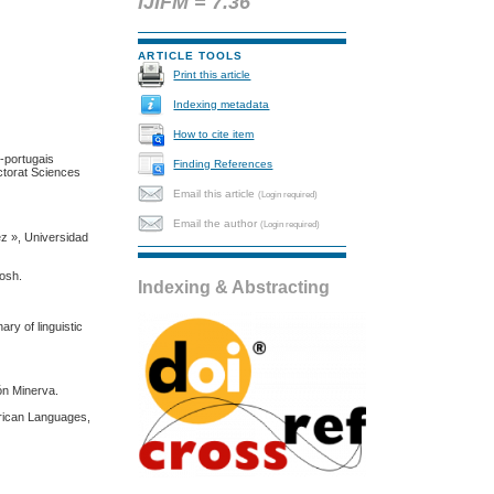
IJIFM = 7.36
ARTICLE TOOLS
Print this article
Indexing metadata
How to cite item
-portugais
Finding References
ctorat Sciences
Email this article
(Login required)
Email the author
(Login required)
z », Universidad
bosh.
Indexing & Abstracting
ry of linguistic
ión Minerva.
frican Languages,