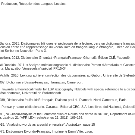
e, Production, Réception des Langues Locales.
ra, 2013, Dictionnaires bilingues et pédagogie de la lecture, vers un dictionnaire français
ension écrite et à l’apprentissage du vocabulaire en français langue étrangère, Thèse de Do
ité Sorbonne Nouvelle - Paris 3.
ert, 2012, Dictionnaire Ghͻmálá -Français/Français- Ghͻmálá, Édition CLÉ, Yaoundé.
Donaldo, 2011, « Analyse métalexicographie du dictionnaire Pemon d’Armellada et Gutierre
sta, Maracaibo, Venezuela n°spécial, PP.15-34.
lle, 2010, Lexicographie et confection des dictionnaires au Gabon, Université de Stellen
07, Dictionnaire Bassa-Français, Harmattan, Cameroun.
wards a theoretical model for LSP lexicography Ndebele with special reference to a dictiona
thèse doctorale, Université de Stellenbosch.
9, Dictionnaire foulfoulddé-français, Dialecte peul du Diamaré, Nord-Cameroun, Paris.
 Pensar y hacer el diccionario. Caracas: Editorial CEC, S.A. Los libros del Nacional, Colecc
, “A Critical Analysis of the Lemmatisation of Nouns and Verbs in isiZulu”, Department of A
ria, Lexikos 21 (AFRILEX-reeks/series 21: 2011): 169-193.
5, “Analysing words as a social enterprise”, AustraLex. page 15
3, Dictionnaire Ewondo-Français, Imprimerie Emm Vitte, Lyon.