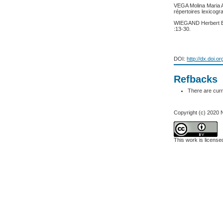
VEGA Molina Maria A
répertoires lexicogr
WIEGAND Herbert Ern
:13-30.
DOI:
http://dx.doi.o
Refbacks
There are curr
Copyright (c) 20
This work is licens