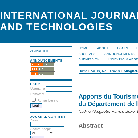
INTERNATIONAL JOURNA
AND TECHNOLOGIES
HOME
ABOUT
LOGIN
Journal Help
ARCHIVES
ANNOUNCEMENTS
SUBMISSION
INDEXING & ABS
ANNOUNCEMENTS
Home
>
Vol 19, No 1 (2020)
>
Akogbet
USER
Username
Password
Apports du Tourism
Remember me
du Département de l
Nadine Akogbeto, Patrice Boko, 
JOURNAL CONTENT
Search
Abstract
Search Scope