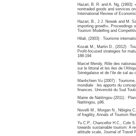
Hazari, B. R. and A. Ng, (1993): 
nontraded goods and services on
International Review of Economic
Hazari, B., J.J. Nowak and M. Sah
importing growth», Proceedings o
Tourism Modelling and Competiti
Hilali, (2003) : Tourisme internati
Kozak M., Martin D., (2012) : Tour
Profit-focused strategies for ma
188-194
Marcel Mendy, Rôle des nationaux 
sur le littoral et les iles de l’Afr
Sénégalaise et de l’ile de sal au
Manhchien Vu (2007) : Tourisme, 
mondiale : les apports du conce
finances. Université du Sud Toulo
Mairie de Natitingou (2011) : P
Natitingou, p96.
Novelli M., Morgan N., Nibigira C.
of fragility, Annals of Tourism R
Yu C.P., Chancellor H.C., Cole S.
towards sustainable tourism: A r
attitude scale, Journal of Travel