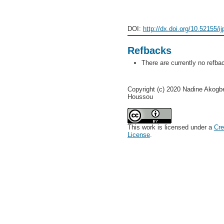
DOI:
http://dx.doi.org/10.52155/i
Refbacks
There are currently no refba
Copyright (c) 2020 Nadine Akogbe
Houssou
This work is licensed under a
Cre
License
.