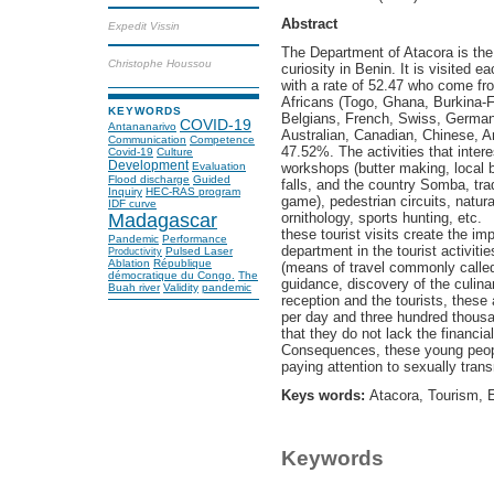
Abstract
Expedit Vissin
The Department of Atacora is the 
Christophe Houssou
curiosity in Benin. It is visited e
with a rate of 52.47 who come fr
Africans (Togo, Ghana, Burkina-Fa
KEYWORDS
Belgians, French, Swiss, Germans
COVID-19
Antananarivo
Australian, Canadian, Chinese, Am
Communication
Competence
47.52%. The activities that inter
Covid-19
Culture
Development
Evaluation
workshops (butter making, local b
Flood discharge
Guided
falls, and the country Somba, tr
Inquiry
HEC-RAS program
game), pedestrian circuits, natura
IDF curve
Madagascar
ornithology, sports hunting, etc.
these tourist visits create the imp
Pandemic
Performance
department in the tourist activiti
Pulsed Laser
Productivity
Ablation
République
(means of travel commonly called 
démocratique du Congo.
The
guidance, discovery of the culinar
Buah river
Validity
pandemic
reception and the tourists, thes
per day and three hundred thous
that they do not lack the financia
Consequences, these young people
paying attention to sexually tra
Keys words:
Atacora, Tourism,
Keywords