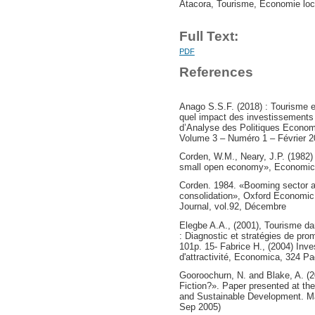
Atacora, Tourisme, Economie loc
Full Text:
PDF
References
Anago S.S.F. (2018) : Tourisme
quel impact des investissements
d’Analyse des Politiques Econom
Volume 3 – Numéro 1 – Février 2
Corden, W.M., Neary, J.P. (1982) 
small open economy», Economic
Corden. 1984. «Booming sector 
consolidation», Oxford Economic 
Journal, vol.92, Décembre
Elegbe A.A., (2001), Tourisme d
: Diagnostic et stratégies de pr
101p. 15- Fabrice H., (2004) Inve
d'attractivité, Economica, 324 P
Gooroochurn, N. and Blake, A. (2
Fiction?». Paper presented at th
and Sustainable Development. Ma
Sep 2005)