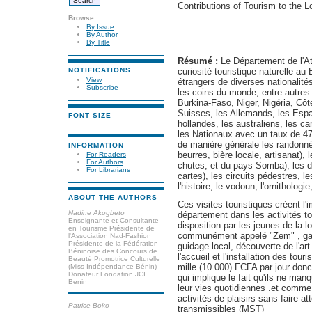
Contributions of Tourism to the 
Browse
By Issue
By Author
By Title
Résumé :
Le Département de l'A
curiosité touristique naturelle au
NOTIFICATIONS
View
étrangers de diverses nationalité
Subscribe
les coins du monde; entre autres
Burkina-Faso, Niger, Nigéria, Côte
Suisses, les Allemands, les Espagn
FONT SIZE
hollandes, les australiens, les ca
les Nationaux avec un taux de 47
de manière générale les randonnés
INFORMATION
beurres, bière locale, artisanat),
For Readers
For Authors
chutes, et du pays Somba), les da
For Librarians
cartes), les circuits pédestres, l
l'histoire, le vodoun, l'ornithologi
ABOUT THE AUTHORS
Ces visites touristiques créent l'
Nadine Akogbeto
département dans les activités t
Enseignante et Consultante
disposition par les jeunes de la 
en Tourisme Présidente de
communément appelé "Zem" , garço
l'Association Nad-Fashion
Présidente de la Fédération
guidage local, découverte de l'art
Béninoise des Concours de
l'accueil et l'installation des tou
Beauté Promotrice Culturelle
mille (10.000) FCFA par jour donc
(Miss Indépendance Bénin)
Donateur Fondation JCI
qui implique le fait qu'ils ne ma
Benin
leur vies quotidiennes .et comm
activités de plaisirs sans faire 
Patrice Boko
transmissibles (MST)