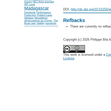
Inquiry
HEC-RAS program
IDF curve
Madagascar
DOI:
http://dx.doi.org/10.52155/i
Pandemic
Performance
Pulsed Laser
Productivity
Ablation
République
Refbacks
démocratique du Congo.
The
Buah river
Validity
pandemic
There are currently no refba
Copyright (c) 2026 Philippe Bila
This work is licensed under a
Cre
License
.