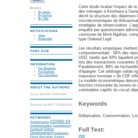
Cette étude évalue l'impact de la
Browse
des ménages à Kinshasa à l'aune 
By Issue
décrit la structure des dépenses
By Author
By Title
microéconomiques de thésaurisati
stratégies de refrancisation. L'a
enquête par questionnaire admin
NOTIFICATIONS
commune de Mont-Ngafula, compl
View
type Ordered Logit.
Subscribe
Les résultats empiriques mettent
FONT SIZE
comportementale : 58% des répon
USD, tandis que 93% liquident pr
lors des transactions courantes 
INFORMATION
Parallèlement, 99% de l'échanti
For Readers
d’épargne. Cet arbitrage valide r
For Authors
For Librarians
mauvaise monnaie » (le CDF infla
Le modèle économétrique démontr
fonction croissante du revenu et 
ABOUT THE AUTHORS
vulnérables captifs du circuit dép
Stone MATADI KONIKWA
Keywords
Boniface ALBATI TUNDANDA
Dollarisation, Consommation, Lo
KEYWORDS
COVID-19
Antananarivo
Communication
Competence
Full Text:
Covid-19
Culture
Development
Evaluation
PDF
Flood discharge
Guided