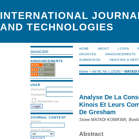
INTERNATIONAL JOURNA
AND TECHNOLOGIES
HOME
ABOUT
LOGIN
Journal Help
ARCHIVES
ANNOUNCEMENTS
SUBMISSION
INDEXING & ABS
ANNOUNCEMENTS
Home
>
Vol 58, No 1 (2026)
>
MATADI
USER
Username
Password
Analyse De La Con
Remember me
Kinois Et Leurs Co
De Gresham
JOURNAL CONTENT
Stone MATADI KONIKWA, Boni
Search
Search Scope
Abstract