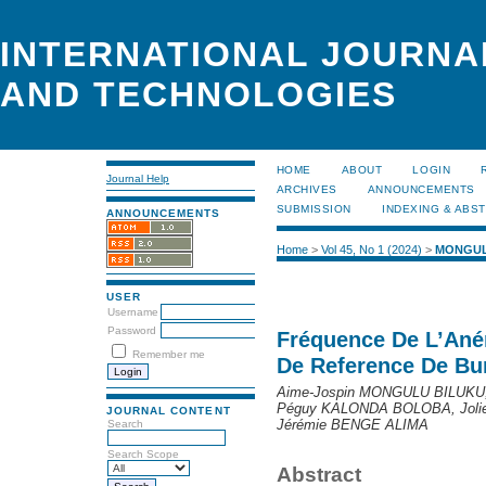
INTERNATIONAL JOURNA
AND TECHNOLOGIES
HOME
ABOUT
LOGIN
Journal Help
ARCHIVES
ANNOUNCEMENTS
SUBMISSION
INDEXING & ABS
ANNOUNCEMENTS
Home
>
Vol 45, No 1 (2024)
>
MONGUL
USER
Username
Password
Fréquence De L’Aném
Remember me
De Reference De B
Aime-Jospin MONGULU BILUKU,
Péguy KALONDA BOLOBA, Joli
JOURNAL CONTENT
Jérémie BENGE ALIMA
Search
Search Scope
Abstract