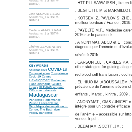
Assistants_1 à l’ISTM-
. HTT PLL WWW ISSN , lire en lin
BUMBA
. BEGHETTI. M et MARMILLOT.B, 
Jolie NDONGE LISIMO
Assistants_1 à l’ISTM-
. KOTSEV .Z.,PAVLOV S ,ZHELEV
BUMBA
meilleur bordeau / France , 2019.
. PAYELTE M.P., Médecine carence
Gédéon AUNDU LIAMA
Assistants_1 à l’ISTM-
2016.sur le parisien fr.
BUMBA
. A NONYMAT, ABCD et E , conce
diagnostiquer l’anémie et d’évalue
Jérémie BENGE ALIMA
Assistants_1 à l’ISTM-
BUMBA
sévérité 2015 .
. CARSON .J.L. , CARLES P.A. ,
KEYWORDS
other stategies for guiding alloge
COVID-19
Antananarivo
Communication
Competence
red blood cell transfusion , coch
Covid-19
Culture
Development
Evaluation
. EL HIUO IM ,ABOUSSALEM .Y ,A
Flood discharge
Guided
prévalence de l’anémie sévère ch
Inquiry
HEC-RAS program
IDF curve
Indonesia
enfants , Maroc , kinitra , 2009 .
Madagascar
Pandemic
Performance
. ANONYMAT , OMS /UNICEF « « f
Pulsed Laser Ablation
intégré pour un contrôle efficace
République démocratique du
Congo.
The Buah river
Validity
pandemic
de l’anémie » accessible sur ht
vencet fr pdf .
. BEDAHAM .SCOTT .JM. ;