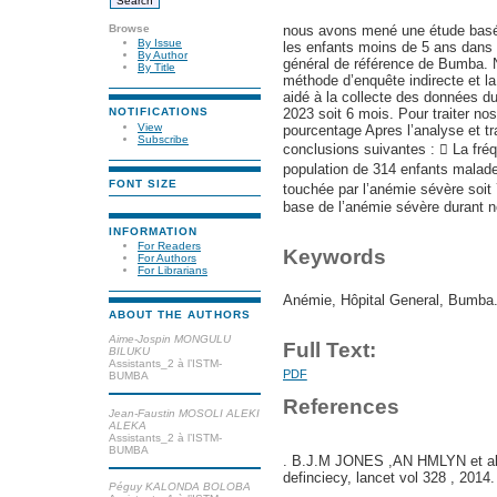
Browse
nous avons mené une étude basé 
By Issue
les enfants moins de 5 ans dans 
By Author
général de référence de Bumba. N
By Title
méthode d’enquête indirecte et l
aidé à la collecte des données d
2023 soit 6 mois. Pour traiter no
NOTIFICATIONS
View
pourcentage Apres l’analyse et t
Subscribe
conclusions suivantes :  La fré
population de 314 enfants malade
FONT SIZE
touchée par l’anémie sévère soit
base de l’anémie sévère durant 
INFORMATION
For Readers
Keywords
For Authors
For Librarians
Anémie, Hôpital General, Bumba
ABOUT THE AUTHORS
Aime-Jospin MONGULU
Full Text:
BILUKU
Assistants_2 à l’ISTM-
PDF
BUMBA
References
Jean-Faustin MOSOLI ALEKI
ALEKA
Assistants_2 à l’ISTM-
BUMBA
. B.J.M JONES ,AN HMLYN et al 
definciecy, lancet vol 328 , 2014.
Péguy KALONDA BOLOBA