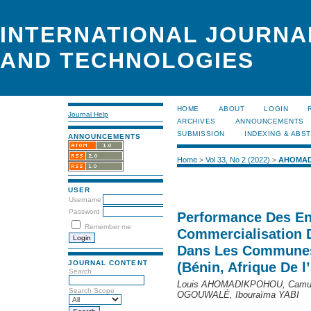
INTERNATIONAL JOURNA
AND TECHNOLOGIES
HOME
ABOUT
LOGIN
Journal Help
ARCHIVES
ANNOUNCEMENTS
SUBMISSION
INDEXING & ABS
ANNOUNCEMENTS
Home
>
Vol 33, No 2 (2022)
>
AHOMAD
USER
Username
Password
Performance Des En
Remember me
Commercialisation D
Dans Les Communes 
JOURNAL CONTENT
(Bénin, Afrique De l
Search
Louis AHOMADIKPOHOU, Camus
Search Scope
OGOUWALÉ, Ibouraïma YABI