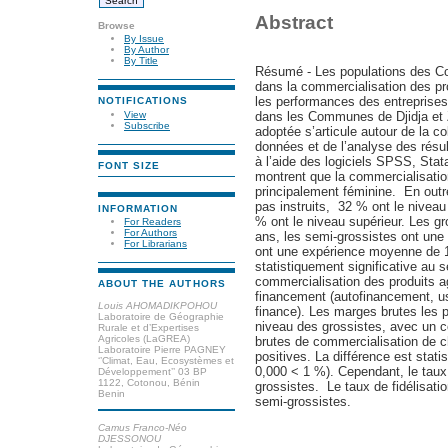
Abstract
Browse
By Issue
By Author
By Title
Résumé - Les populations des C
dans la commercialisation des pr
les performances des entreprises
NOTIFICATIONS
View
dans les Communes de Djidja et
Subscribe
adoptée s’articule autour de la c
données et de l’analyse des résul
à l’aide des logiciels SPSS, Stat
FONT SIZE
montrent que la commercialisation
principalement féminine. En out
pas instruits, 32 % ont le niveau
INFORMATION
% ont le niveau supérieur. Les g
For Readers
For Authors
ans, les semi-grossistes ont une
For Librarians
ont une expérience moyenne de 1
statistiquement significative au 
commercialisation des produits ag
ABOUT THE AUTHORS
financement (autofinancement, us
Louis AHOMADIKPOHOU
finance). Les marges brutes les 
Laboratoire de Géographie
niveau des grossistes, avec un 
Rurale et d’Expertises
Agricoles (LaGREA)
brutes de commercialisation de 
Laboratoire Pierre PAGNEY
positives. La différence est stati
‘’Climat, Eau, Ecosystèmes et
0,000 < 1 %). Cependant, le taux 
Développement’’ 03 BP
1122, Cotonou, Bénin
grossistes. Le taux de fidélisati
Benin
semi-grossistes.
Camus Franco-Néo
DJESSONOU