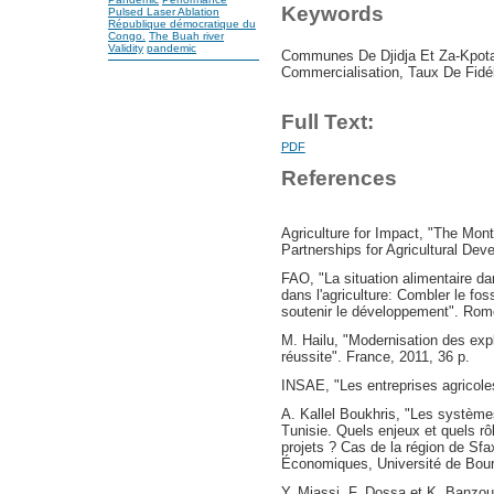
Keywords
Pulsed Laser Ablation
République démocratique du
Congo.
The Buah river
Validity
pandemic
Communes De Djidja Et Za-Kpota
Commercialisation, Taux De Fidél
Full Text:
PDF
References
Agriculture for Impact, "The Mont
Partnerships for Agricultural Dev
FAO, "La situation alimentaire d
dans l'agriculture: Combler le f
soutenir le développement". Rom
M. Hailu, "Modernisation des expl
réussite". France, 2011, 36 p.
INSAE, "Les entreprises agricole
A. Kallel Boukhris, "Les systèmes
Tunisie. Quels enjeux et quels rô
projets ? Cas de la région de Sf
Économiques, Université de Bour
Y. Miassi, F. Dossa et K. Banzou