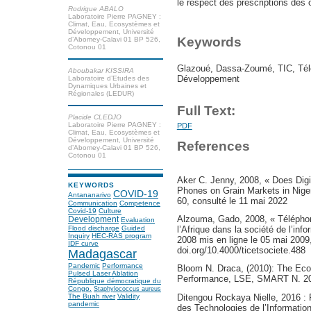
le respect des prescriptions des 
Rodrigue ABALO
Laboratoire Pierre PAGNEY :
Climat, Eau, Ecosystèmes et
Développement, Université
Keywords
d’Abomey-Calavi 01 BP 526,
Cotonou 01
Glazoué, Dassa-Zoumé, TIC, Télé
Aboubakar KISSIRA
Développement
Laboratoire d’Etudes des
Dynamiques Urbaines et
Régionales (LEDUR)
Full Text:
Placide CLEDJO
Laboratoire Pierre PAGNEY :
PDF
Climat, Eau, Ecosystèmes et
Développement, Université
References
d’Abomey-Calavi 01 BP 526,
Cotonou 01
Aker C. Jenny, 2008, « Does Digi
KEYWORDS
Phones on Grain Markets in Niger
COVID-19
Antananarivo
60, consulté le 11 mai 2022
Communication
Competence
Covid-19
Culture
Alzouma, Gado, 2008, « Téléphon
Development
Evaluation
Flood discharge
Guided
l’Afrique dans la société de l’info
Inquiry
HEC-RAS program
2008 mis en ligne le 05 mai 2009
IDF curve
doi.org/10.4000/ticetsociete.488
Madagascar
Pandemic
Performance
Bloom N. Draca, (2010): The Eco
Pulsed Laser Ablation
Performance, LSE, SMART N. 20
République démocratique du
Congo.
Staphylococcus aureus
Ditengou Rockaya Nielle, 2016 : 
The Buah river
Validity
pandemic
des Technologies de l’Informatio