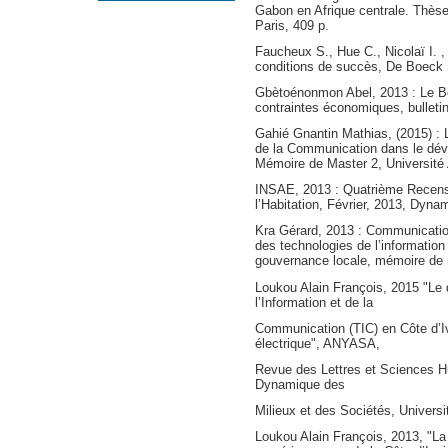
Gabon en Afrique centrale. Thèse
Paris, 409 p.
Faucheux S., Hue C., Nicolaï I. 
conditions de succès, De Boeck S
Gbètoénonmon Abel, 2013 : Le Bén
contraintes économiques, bull
Gahié Gnantin Mathias, (2015) : L
de la Communication dans le dév
Mémoire de Master 2, Université 
INSAE, 2013 : Quatrième Recense
l’Habitation, Février, 2013, Dyna
Kra Gérard, 2013 : Communication
des technologies de l’information
gouvernance locale, mémoire de m
Loukou Alain François, 2015 "Le
l’Information et de la
Communication (TIC) en Côte d’Iv
électrique", ANYASA,
Revue des Lettres et Sciences H
Dynamique des
Milieux et des Sociétés, Universi
Loukou Alain François, 2013, "La