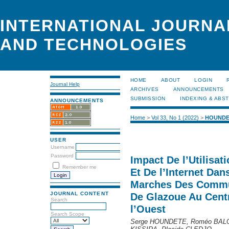
INTERNATIONAL JOURNA
AND TECHNOLOGIES
HOME
ABOUT
LOGIN
Journal Help
ARCHIVES
ANNOUNCEMENTS
SUBMISSION
INDEXING & ABS
ANNOUNCEMENTS
Home
>
Vol 33, No 1 (2022)
>
HOUNDE
USER
Username
Password
Impact De l’Utilisa
Remember me
Et De l’Internet Da
Marches Des Commu
JOURNAL CONTENT
De Glazoue Au Centr
Search
l’Ouest
Search Scope
Serge HOUNDETE, Roméo BALO