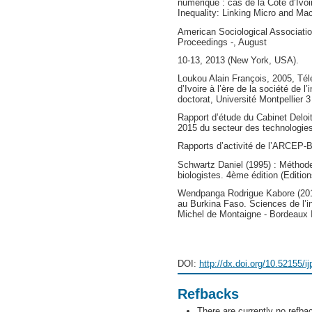
numérique : cas de la Côte d’Ivoir
Inequality: Linking Micro and Ma
American Sociological Associati
Proceedings -, August
10-13, 2013 (New York, USA).
Loukou Alain François, 2005, Té
d’Ivoire à l’ère de la société de l
doctorat, Université Montpellier 3
Rapport d’étude du Cabinet Deloit
2015 du secteur des technologie
Rapports d’activité de l’ARCEP-B
Schwartz Daniel (1995) : Méthode
biologistes. 4ème édition (Editio
Wendpanga Rodrigue Kabore (201
au Burkina Faso. Sciences de l’i
Michel de Montaigne - Bordeaux I
DOI:
http://dx.doi.org/10.52155/i
Refbacks
There are currently no refba