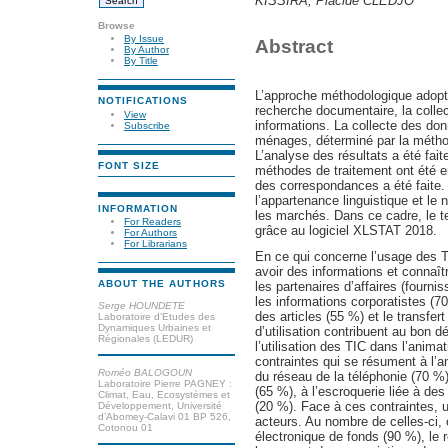
KISSIRA, Placide CLEDJO
Browse
By Issue
Abstract
By Author
By Title
L’approche méthodologique adoptée
NOTIFICATIONS
recherche documentaire, la colle
View
informations. La collecte des don
Subscribe
ménages, déterminé par la métho
L’analyse des résultats a été fai
FONT SIZE
méthodes de traitement ont été em
des correspondances a été faite. E
l’appartenance linguistique et le
INFORMATION
les marchés. Dans ce cadre, le t
For Readers
grâce au logiciel XLSTAT 2018.
For Authors
For Librarians
En ce qui concerne l’usage des T
avoir des informations et connaît
ABOUT THE AUTHORS
les partenaires d’affaires (fourni
les informations corporatistes (7
Serge HOUNDETE
des articles (55 %) et le transfer
Laboratoire d’Etudes des
Dynamiques Urbaines et
d’utilisation contribuent au bon 
Régionales (LEDUR)
l’utilisation des TIC dans l’anim
contraintes qui se résument à l’a
Roméo BALOGOUN
du réseau de la téléphonie (70 %),
Laboratoire Pierre PAGNEY :
(65 %), à l’escroquerie liée à des 
Climat, Eau, Ecosystèmes et
(20 %). Face à ces contraintes, u
Développement, Université
d’Abomey-Calavi 01 BP 526,
acteurs. Au nombre de celles-ci, o
Cotonou 01
électronique de fonds (90 %), le 