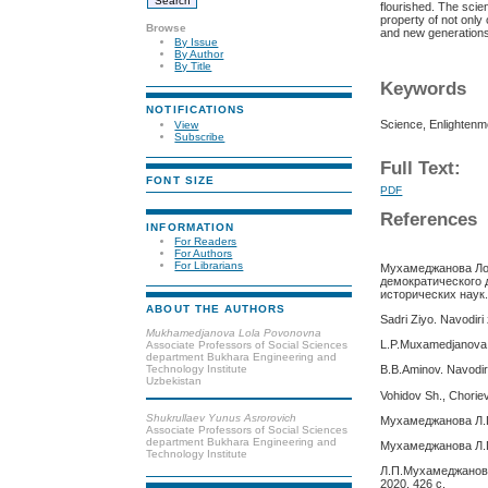
flourished. The scie
property of not only
Browse
and new generations,
By Issue
By Author
By Title
Keywords
NOTIFICATIONS
Science, Enlightenme
View
Subscribe
Full Text:
FONT SIZE
PDF
References
INFORMATION
For Readers
For Authors
For Librarians
Мухамеджанова Лол
демократического 
исторических наук. 
ABOUT THE AUTHORS
Sadri Ziyo. Navodiri
Mukhamedjanova Lola Povonovna
L.P.Muxamedjanova. 
Associate Professors of Social Sciences
department Bukhara Engineering and
Technology Institute
B.B.Aminov. Navodiri
Uzbekistan
Vohidov Sh., Choriev 
Shukrullaev Yunus Asrorovich
Мухамеджанова Л.П
Associate Professors of Social Sciences
department Bukhara Engineering and
Мухамеджанова Л.П
Technology Institute
Л.П.Мухамеджанова
2020. 426 с.