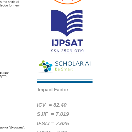
 the spiritual
wledge for new
звитие
идата
Impact Factor:
ICV =
82.40
SJIF = 7.019
IFSIJ = 7.625
дания “Дурдона”.