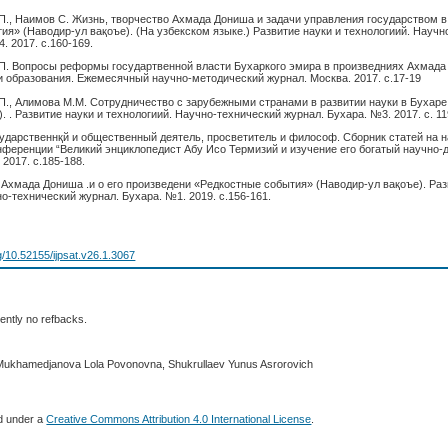
., Наимов С. Жизнь, творчество Ахмада Дониша и задачи управления государством в
ия» (Наводир-ул вақоъе). (На узбекском языке.) Развитие науки и технологиий. Научн
. 2017. с.160-169.
. Вопросы реформы государтвенной власти Бухаркого эмира в произведниях Ахмада
и образования. Ежемесячный научно-методический журнал. Москва. 2017. с.17-19
., Алимова М.М. Сотрудничество с зарубежными странами в развитии науки в Бухаре
е). . Развитие науки и технологиий. Научно-технический журнал. Бухара. №3. 2017. с. 11
ударственнқй и общественный деятель, просветитель и философ. Сборник статей на н
ференции “Великий энциклопедист Абу Исо Термизий и изучение его богатый научно-
 2017. с.185-188.
 Ахмада Дониша .и о его произведени «Редкостные события» (Наводир-ул вақоъе). Раз
о-технический журнал. Бухара. №1. 2019. с.156-161.
rg/10.52155/ijpsat.v26.1.3067
ently no refbacks.
 Mukhamedjanova Lola Povonovna, Shukrullaev Yunus Asrorovich
ed under a
Creative Commons Attribution 4.0 International License
.