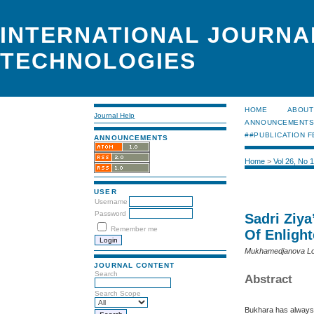
INTERNATIONAL JOURNA
TECHNOLOGIES
HOME
ABOUT
Journal Help
ANNOUNCEMENT
##PUBLICATION F
ANNOUNCEMENTS
Home
>
Vol 26, No 
USER
Username
Password
Sadri Ziya
Remember me
Of Enligh
Mukhamedjanova Lol
JOURNAL CONTENT
Search
Abstract
Search Scope
Bukhara has always 