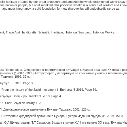
ntific heritage created by our great ancestors and amazed the whole enlightened world today is
 one nation or people, but of all mankind, this priceless wealth is a source of wisdom and kno
 and most importantly, a solid foundation for new discoveries will undoubtedly serve as.
nt, Trade And Handicrafts, Scientific Heritage, Historical Sources, Historical Works.
а Полвоновна. Общественно-политическая ситуация в Бухаре в начале ХХ века и ра
движения (1908-1920гг.) Автореферат. Диссертации на соискание ученой степени канд
Ташкент. 1999. 32 с..
 ziyoiya. T. 2019. Page 3.
From the history of the Jadid movement in Bukhara. B.2019. Page 39.
 ziyoiya. Sadri Ziyo. Tashkent. 2019. Page 4.
Z. Sadr-i Ziyai his library. P.26.
. Демократическое движение в Бухаре. Ташкент. 2001. 123 с.
. История о джадидской движение в Бухаре. Бухара Издания “Дурдона”. 2019. 151 с.
, Ю.А.Шукруллаевв, Т.Т.Сафаров. Бухара в конце XVIII и в начале XX века. Бухара Из