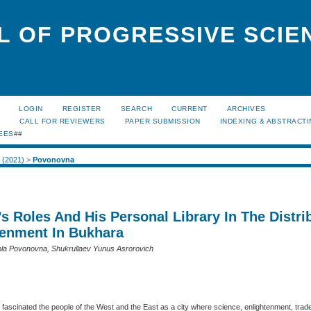
L OF PROGRESSIVE SCIE
LOGIN
REGISTER
SEARCH
CURRENT
ARCHIVES
S
CALL FOR REVIEWERS
PAPER SUBMISSION
INDEXING & ABSTRACT
EES##
1 (2021)
>
Povonovna
’s Roles And His Personal Library In The Distri
tenment In Bukhara
a Povonovna, Shukrullaev Yunus Asrorovich
fascinated the people of the West and the East as a city where science, enlightenment, trad