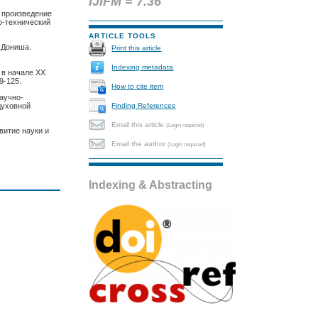
IJIFM = 7.36
 произведение
о-технический
ARTICLE TOOLS
 Дониша.
Print this article
Indexing metadata
 в начале ХХ
9-125.
How to cite item
аучно-
Finding References
духовной
Email this article
(Login required)
витие науки и
Email the author
(Login required)
Indexing & Abstracting