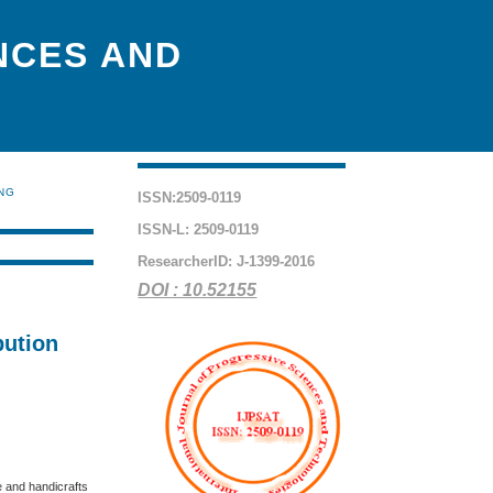
NCES AND
ING
ISSN:2509-0119
ISSN-L: 2509-0119
ResearcherID: J-1399-2016
DOI : 10.52155
bution
e and handicrafts