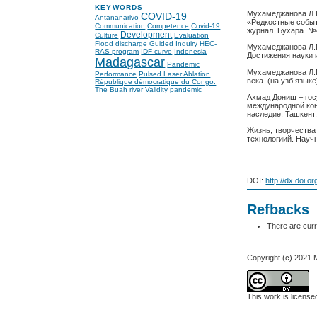
KEYWORDS
Мухамеджанова Л.П
COVID-19
Antananarivo
«Редкостные событ
Communication
Competence
Covid-19
журнал. Бухара. №4
Development
Culture
Evaluation
Flood discharge
Guided Inquiry
HEC-
Мухамеджанова Л.П
RAS program
IDF curve
Indonesia
Достижения науки 
Madagascar
Pandemic
Мухамеджанова Л.П
Performance
Pulsed Laser Ablation
века. (на узб.язык
République démocratique du Congo.
The Buah river
Validity
pandemic
Ахмад Дониш – гос
международной кон
наследие. Ташкент.
Жизнь, творчества
технологиий. Научн
DOI:
http://dx.doi.o
Refbacks
There are curr
Copyright (c) 2021
This work is licens