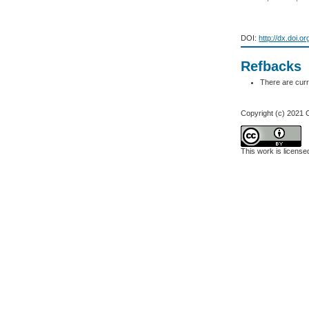
DOI:
http://dx.doi.o
Refbacks
There are curr
Copyright (c) 2021
This work is licens