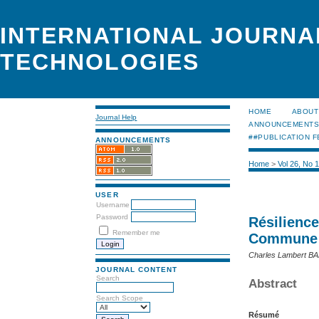
INTERNATIONAL JOURNA
TECHNOLOGIES
HOME
ABOUT
Journal Help
ANNOUNCEMENT
##PUBLICATION F
ANNOUNCEMENTS
Home
>
Vol 26, No 
USER
Username
Password
Résilienc
Remember me
Commune 
Charles Lambert B
JOURNAL CONTENT
Search
Abstract
Search Scope
Résumé