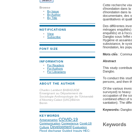
Cette recherche vise
Browse
d’inondation dans la
By Issue
d’inondation dans la
By Author
documentaire, des o
By Title
quantitatives et quali
Des différentes inv
ménages enquêtés) 
NOTIFICATIONS
enquêtés) et à l’oc
View
Dangbo sous l’effet
Subscribe
Hygiène et assainiss
subsistance, le sys
l’inondation, les po
FONT SIZE
Mots clés
: Commune
Abstract
INFORMATION
For Readers
This study contribute
For Authors
Dangbo.
For Librarians
To conduct this stud
persons, and then th
ABOUT THE AUTHOR
Of the various inves
Charles Lambert BABADJIDE
surveyed) to heavy 
Enseignant au Département de
occupation of the so
Sociologie-Anthropologie de l’Université
combined effect of 
d’Abomey-Calavi (UAC)/Bénin
sanitation). The diff
Benin
Keywords:
Dangbo c
KEYWORDS
COVID-19
Antananarivo
Communication
Competence
Covid-19
Keywords
Development
Culture
Evaluation
Flood discharge
Guided Inquiry
HEC-