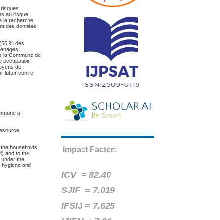
 risques
ns au risque
de la recherche
ment des données
 (56 % des
 ménages
ans la Commune de
e occupation,
moyens de
 lutter contre
commune of
 resource
of the households
Impact Factor:
) and to the
o under the
, hygiene and
ICV =
82.40
SJIF = 7.019
IFSIJ = 7.625