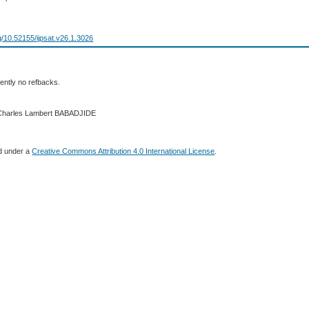
rg/10.52155/ijpsat.v26.1.3026
ently no refbacks.
 Charles Lambert BABADJIDE
ed under a
Creative Commons Attribution 4.0 International License
.