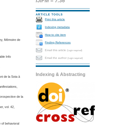
IJIFM = 7.36
ARTICLE TOOLS
Print this article
Indexing metadata
How to cite item
mey, Mémoire de
Finding References
Email this article
(Login required)
ble Info
Email the author
(Login required)
,
Indexing & Abstracting
nt de la Sota à
nifestations,
prospective de la
r, vol. 42,
e of behavioral