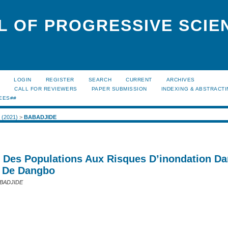
L OF PROGRESSIVE SCIE
LOGIN
REGISTER
SEARCH
CURRENT
ARCHIVES
S
CALL FOR REVIEWERS
PAPER SUBMISSION
INDEXING & ABSTRACT
EES##
1 (2021)
>
BABADJIDE
e Des Populations Aux Risques D’inondation Da
De Dangbo
ABADJIDE