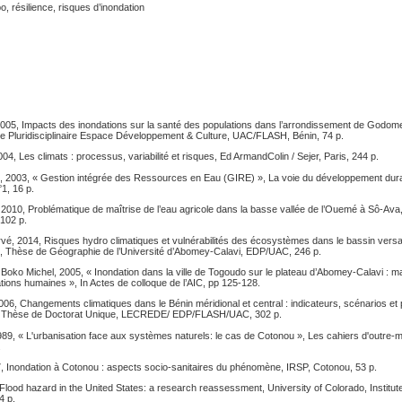
résilience, risques d’inondation
2005, Impacts des inondations sur la santé des populations dans l’arrondissement de Godo
e Pluridisciplinaire Espace Développement & Culture, UAC/FLASH, Bénin, 74 p.
04, Les climats : processus, variabilité et risques, Ed ArmandColin / Sejer, Paris, 244 p.
, 2003, « Gestion intégrée des Ressources en Eau (GIRE) », La voie du développement dura
1, 16 p.
2010, Problématique de maîtrise de l’eau agricole dans la basse vallée de l’Ouemé à Sô-Ava
102 p.
é, 2014, Risques hydro climatiques et vulnérabilités des écosystèmes dans le bassin versa
ri, Thèse de Géographie de l’Université d’Abomey-Calavi, EDP/UAC, 246 p.
oko Michel, 2005, « Inondation dans la ville de Togoudo sur le plateau d’Abomey-Calavi : ma
tions humaines », In Actes de colloque de l’AIC, pp 125-128.
6, Changements climatiques dans le Bénin méridional et central : indicateurs, scénarios et 
re, Thèse de Doctorat Unique, LECREDE/ EDP/FLASH/UAC, 302 p.
9, « L'urbanisation face aux systèmes naturels: le cas de Cotonou », Les cahiers d'outre-me
.
7, Inondation à Cotonou : aspects socio-sanitaires du phénomène, IRSP, Cotonou, 53 p.
 Flood hazard in the United States: a research reassessment, University of Colorado, Institut
4 p.