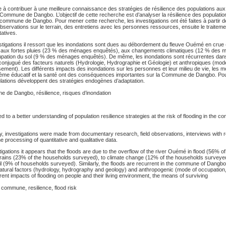
 à contribuer à une meilleure connaissance des stratégies de résilience des populations aux
 Commune de Dangbo. L’objectif de cette recherche est d’analyser la résilience des populatio
 commune de Dangbo. Pour mener cette recherche, les investigations ont été faites à partir 
bservations sur le terrain, des entretiens avec les personnes ressources, ensuite le traite
tatives.
estigations il ressort que les inondations sont dues au débordement du fleuve Ouémé en crue
aux fortes pluies (23 % des ménages enquêtés), aux changements climatiques (12 % des
cupation du sol (9 % des ménages enquêtés). De même, les inondations sont récurrentes d
 conjugué des facteurs naturels (Hydrologie, Hydrographie et Géologie) et anthropiques (mod
ement). Les différents impacts des inondations sur les personnes et leur milieu de vie, les 
tème éducatif et la santé ont des conséquences importantes sur la Commune de Dangbo. Pour
pulations développent des stratégies endogènes d’adaptation.
 de Dangbo, résilience, risques d’inondation
d to a better understanding of population resilience strategies at the risk of flooding in the 
y, investigations were made from documentary research, field observations, interviews with
e processing of quantitative and qualitative data.
tigations it appears that the floods are due to the overflow of the river Ouémé in flood (56% 
rains (23% of the households surveyed), to climate change (12% of the households surveyed
il (9% of households surveyed). Similarly, the floods are recurrent in the commune of Dangb
natural factors (hydrology, hydrography and geology) and anthropogenic (mode of occupation
erent impacts of flooding on people and their living environment, the means of surviving
ommune, resilience, flood risk