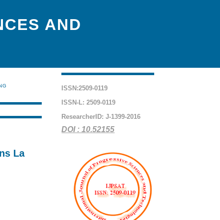
NCES AND
ING
ISSN:2509-0119
ISSN-L: 2509-0119
ResearcherID: J-1399-2016
DOI : 10.52155
ns La