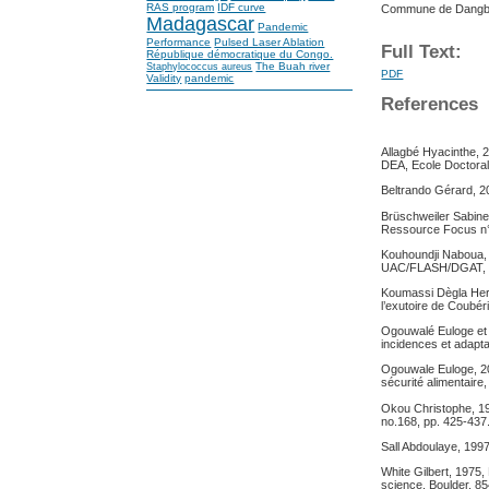
RAS program
IDF curve
Commune de Dangbo, 
Madagascar
Pandemic
Performance
Pulsed Laser Ablation
Full Text:
République démocratique du Congo.
The Buah river
Staphylococcus aureus
PDF
Validity
pandemic
References
Allagbé Hyacinthe, 
DEA, Ecole Doctoral
Beltrando Gérard, 20
Brüschweiler Sabine
Ressource Focus n°
Kouhoundji Naboua, 
UAC/FLASH/DGAT, 
Koumassi Dègla Herv
l’exutoire de Coubé
Ogouwalé Euloge et B
incidences et adapta
Ogouwale Euloge, 200
sécurité alimentai
Okou Christophe, 198
no.168, pp. 425-437
Sall Abdoulaye, 199
White Gilbert, 1975,
science, Boulder, 85