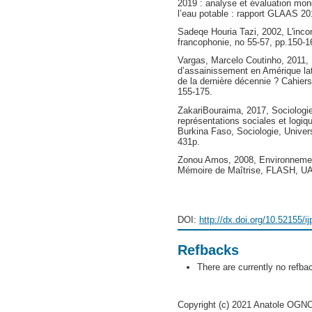
2019 : analyse et évaluation mon
l’eau potable : rapport GLAAS 20
Sadeqe Houria Tazi, 2002, L'incon
francophonie, no 55-57, pp.150-1
Vargas, Marcelo Coutinho, 2011, 
d’assainissement en Amérique lati
de la dernière décennie ? Cahiers
155-175.
ZakariBouraima, 2017, Sociologie 
représentations sociales et logiq
Burkina Faso, Sociologie, Univers
431p.
Zonou Amos, 2008, Environnemen
Mémoire de Maîtrise, FLASH, UA
DOI:
http://dx.doi.org/10.52155/i
Refbacks
There are currently no refba
Copyright (c) 2021 Anatole O