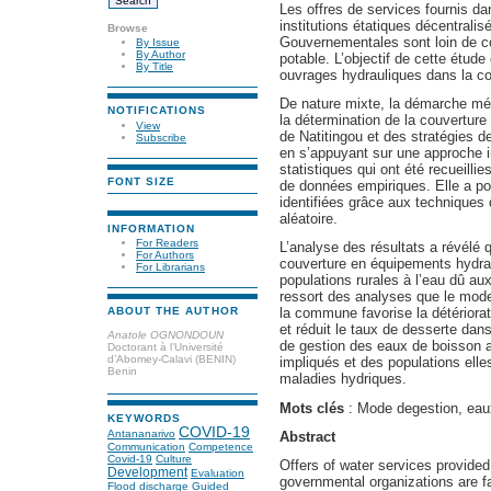
Les offres de services fournis d
institutions étatiques décentrali
Browse
Gouvernementales sont loin de c
By Issue
By Author
potable. L’objectif de cette étud
By Title
ouvrages hydrauliques dans la c
De nature mixte, la démarche mé
NOTIFICATIONS
la détermination de la couvertu
View
de Natitingou et des stratégies d
Subscribe
en s’appuyant sur une approche in
statistiques qui ont été recueillie
FONT SIZE
de données empiriques. Elle a po
identifiées grâce aux techniques 
aléatoire.
INFORMATION
For Readers
L’analyse des résultats a révélé
For Authors
couverture en équipements hydrau
For Librarians
populations rurales à l’eau dû a
ressort des analyses que le mod
ABOUT THE AUTHOR
la commune favorise la détériorat
et réduit le taux de desserte da
Anatole OGNONDOUN
de gestion des eaux de boisson a
Doctorant à l’Université
d’Abomey-Calavi (BENIN)
impliqués et des populations ell
Benin
maladies hydriques.
Mots clés
: Mode degestion, eau
KEYWORDS
COVID-19
Antananarivo
Abstract
Communication
Competence
Covid-19
Culture
Offers of water services provided
Development
Evaluation
governmental organizations are f
Flood discharge
Guided