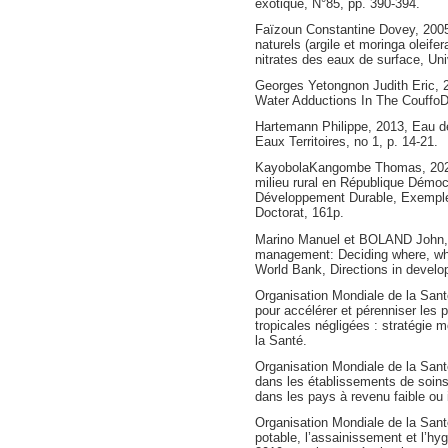
exotique, N°85, pp. 390-394.
Faïzoun Constantine Dovey, 2005
naturels (argile et moringa oleifera
nitrates des eaux de surface, Un
Georges Yetongnon Judith Eric, 
Water Adductions In The Couffo
Hartemann Philippe, 2013, Eau d
Eaux Territoires, no 1, p. 14-21.
KayobolaKangombe Thomas, 2020
milieu rural en République Démoc
Développement Durable, Exemple
Doctorat, 161p.
Marino Manuel et BOLAND John, 1
management: Deciding where, wh
World Bank, Directions in develo
Organisation Mondiale de la Santé
pour accélérer et pérenniser les 
tropicales négligées : stratégie
la Santé.
Organisation Mondiale de la Santé
dans les établissements de soins 
dans les pays à revenu faible ou 
Organisation Mondiale de la Sant
potable, l’assainissement et l’hyg