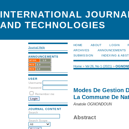
INTERNATIONAL JOURNA
AND TECHNOLOGIES
HOME
ABOUT
LOGIN
Journal Help
ARCHIVES
ANNOUNCEMENTS
SUBMISSION
INDEXING & ABS
ANNOUNCEMENTS
Home
>
Vol 26, No 1 (2021)
>
OGNON
USER
Username
Password
Modes De Gestion D
Remember me
La Commune De Nat
Anatole OGNONDOUN
JOURNAL CONTENT
Search
Abstract
Search Scope