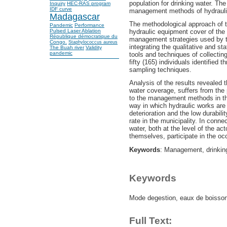
population for drinking water. The
Inquiry
HEC-RAS program
IDF curve
management methods of hydraulic 
Madagascar
The methodological approach of t
Pandemic
Performance
Pulsed Laser Ablation
hydraulic equipment cover of the 
République démocratique du
management strategies used by t
Congo.
Staphylococcus aureus
integrating the qualitative and sta
The Buah river
Validity
pandemic
tools and techniques of collectin
fifty (165) individuals identified
sampling techniques.
Analysis of the results revealed t
water coverage, suffers from the 
to the management methods in th
way in which hydraulic works are
deterioration and the low durabil
rate in the municipality. In conn
water, both at the level of the ac
themselves, participate in the oc
Keywords
: Management, drinking 
Keywords
Mode degestion, eaux de boisson
Full Text: