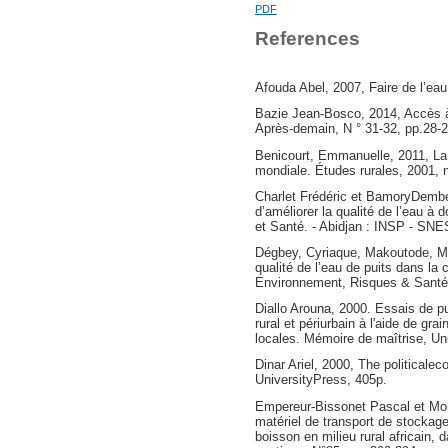
PDF
References
Afouda Abel, 2007, Faire de l’eau 
Bazie Jean-Bosco, 2014, Accès à 
Après-demain, N ° 31-32, pp.28-
Benicourt, Emmanuelle, 2011, La
mondiale. Études rurales, 2001, 
Charlet Frédéric et BamoryDembe
d’améliorer la qualité de l’eau à
et Santé. - Abidjan : INSP - SNE
Dégbey, Cyriaque, Makoutode, Mi
qualité de l’eau de puits dans 
Environnement, Risques & Santé, 
Diallo Arouna, 2000. Essais de pu
rural et périurbain à l'aide de gra
locales. Mémoire de maîtrise, Un
Dinar Ariel, 2000, The political
UniversityPress, 405p.
Empereur-Bissonet Pascal et Mon
matériel de transport de stockage 
boisson en milieu rural africain, 