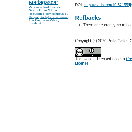
Madagascar
DOI:
http://dx.doi.org/10.52155/i
Pandemic
Performance
Pulsed Laser Ablation
République démocratique du
Refbacks
Congo.
Staphylococcus aureus
The Buah river
Validity
pandemic
There are currently no refba
Copyright (c) 2020 Perla Carlos G
This work is licensed under a
Cre
License
.