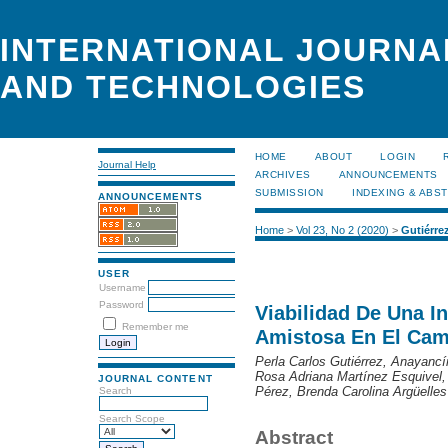
INTERNATIONAL JOURNA
AND TECHNOLOGIES
HOME
ABOUT
LOGIN
Journal Help
ARCHIVES
ANNOUNCEMENTS
SUBMISSION
INDEXING & ABS
ANNOUNCEMENTS
Home
>
Vol 23, No 2 (2020)
>
Gutiérre
USER
Username
Password
Viabilidad De Una In
Remember me
Amistosa En El Cam
Perla Carlos Gutiérrez, Anayanc
Rosa Adriana Martínez Esquivel,
JOURNAL CONTENT
Pérez, Brenda Carolina Argüelles
Search
Search Scope
Abstract