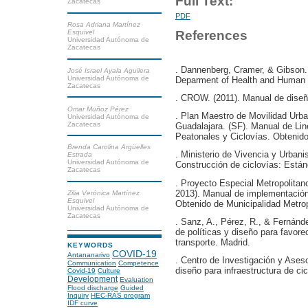
Full Text:
Zacatecas
PDF
Rosa Adriana Martínez
Esquivel
References
Universidad Autónoma de
Zacatecas
. Dannenberg, Cramer, & Gibson. (
José Israel Ayala Aguilera
Universidad Autónoma de
Deparment of Health and Human Se
Zacatecas
. CROW. (2011). Manual de diseño 
Omar Muñoz Pérez
. Plan Maestro de Movilidad Urb
Universidad Autónoma de
Zacatecas
Guadalajara. (SF). Manual de Li
Peatonales y Ciclovías. Obtenido
Brenda Carolina Argüelles
. Ministerio de Vivencia y Urban
Estrada
Universidad Autónoma de
Construcción de ciclovías: Estánd
Zacatecas
. Proyecto Especial Metropolitan
2013). Manual de implementación
Zilia Verónica Martínez
Esquivel
Obtenido de Municipalidad Metro
Universidad Autónoma de
Zacatecas
. Sanz, A., Pérez, R., & Fernánde
de políticas y diseño para favore
transporte. Madrid.
KEYWORDS
COVID-19
Antananarivo
. Centro de Investigación y Aseso
Communication
Competence
diseño para infraestructura de ci
Covid-19
Culture
Development
Evaluation
Flood discharge
Guided
Inquiry
HEC-RAS program
IDF curve