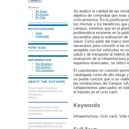
Browse
Se analizó la calidad de las ins
By Issue
By Author
objetivo de comprobar que sean a
By Title
ciclo-amistosa. En la justificació
las mismas y los beneficios que 
campus, mientras que en el plant
NOTIFICATIONS
problemática existente en la pobla
View
Subscribe
accesibles para la realización de
salud. Como parte del marco teór
necesarios para convertir a las i
FONT SIZE
amigable con los vehículos no mo
salud y de transporte al interior
evaluación de la infraestructura 
INFORMATION
requisitos esenciales, se utilizó e
For Readers
For Authors
El cuestionario en cuestión permi
For Librarians
catalogada como de alto riesgo y 
se puede concluir que si es viabl
ABOUT THE AUTHORS
las instalaciones del Campus UAZ
señalamientos adecuados en todo 
Perla Carlos Gutiérrez
Universidad Autónoma de
el tránsito en el ciclo carril.
Zacatecas
Mexico
Keywords
Anayancín Acuña Ruiz
Universidad Autónoma de
Zacatecas
Infraestructura, ciclo carril, Vida
Ana María Medrano Herrera
Universidad Autónoma de