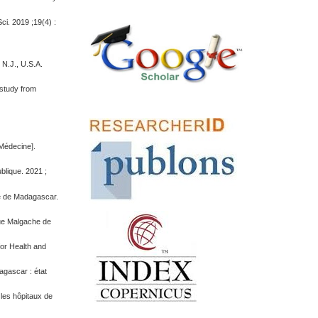
ci. 2019 ;19(4) :
 N.J., U.S.A.
 study from
 Médecine].
blique. 2021 ;
e de Madagascar.
vue Malgache de
for Health and
agascar : état
les hôpitaux de