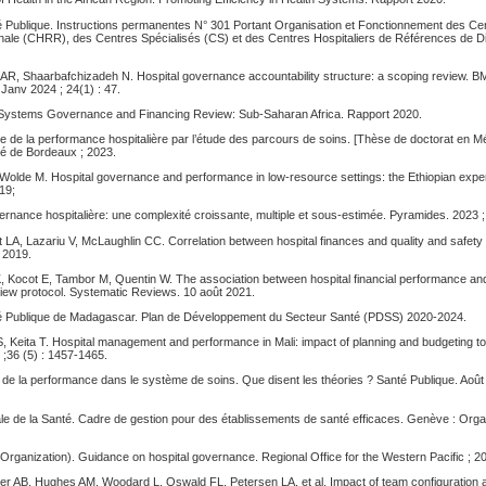
té Publique. Instructions permanentes N° 301 Portant Organisation et Fonctionnement des Cen
ale (CHRR), des Centres Spécialisés (CS) et des Centres Hospitaliers de Références de D
i AR, Shaarbafchizadeh N. Hospital governance accountability structure: a scoping review. 
Janv 2024 ; 24(1) : 47.
 Systems Governance and Financing Review: Sub-Saharan Africa. Rapport 2020.
 de la performance hospitalière par l’étude des parcours de soins. [Thèse de doctorat en M
té de Bordeaux ; 2023.
Wolde M. Hospital governance and performance in low-resource settings: the Ethiopian exp
19;
nance hospitalière: une complexité croissante, multiple et sous-estimée. Pyramides. 2023 ; 
LA, Lazariu V, McLaughlin CC. Correlation between hospital finances and quality and safety o
 2019.
Kocot E, Tambor M, Quentin W. The association between hospital financial performance and 
ew protocol. Systematic Reviews. 10 août 2021.
té Publique de Madagascar. Plan de Développement du Secteur Santé (PDSS) 2020-2024.
S, Keita T. Hospital management and performance in Mali: impact of planning and budgeting too
;36 (5) : 1457-1465.
n de la performance dans le système de soins. Que disent les théories ? Santé Publique. Août 
le de la Santé. Cadre de gestion pour des établissements de santé efficaces. Genève : Orga
rganization). Guidance on hospital governance. Regional Office for the Western Pacific ; 2
 AB, Hughes AM, Woodard L, Oswald FL, Petersen LA, et al. Impact of team configuration an