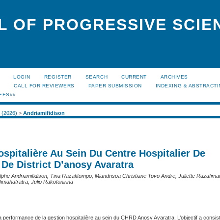
L OF PROGRESSIVE SCIE
LOGIN
REGISTER
SEARCH
CURRENT
ARCHIVES
S
CALL FOR REVIEWERS
PAPER SUBMISSION
INDEXING & ABSTRACT
EES##
2 (2026)
>
Andriamifidison
spitalière Au Sein Du Centre Hospitalier De
De District D’anosy Avaratra
lphe Andriamifidison, Tina Razafitompo, Miandrisoa Christiane Tovo Andre, Juliette Razafi
mahatratra, Julio Rakotonirina
a performance de la gestion hospitalière au sein du CHRD Anosy Avaratra. L’objectif a consist