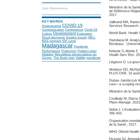
Ministère de la San
Julio Rakotonirina
de Référence Région
2017.
KEYWORDS
Jalilvand MA, Raeis
COVID-19
Services Research. 
Antananarivo
Communication
Competence
Covid-19
World Bank. Health
Development
Culture
Evaluation
Flood discharge
Guided Inquiry
HEC-
Hamdaoui M. Analyse
RAS program
IDF curve
Bordeaux : Universi
Madagascar
Pandemic
Kebede S, Abebe F, 
Performance
Pulsed Laser
Productivity
Ablation
République démocratique du
Health Serv Res. 20
Congo.
The Buah river
Validity
pandemic
Légasse D. La gouver
Akinleye DD, McNutt 
PLOS ONE. 16 août
Dubas-Jakóbczyk K, 
care—a scoping revi
Ministère de la San
Coulibaly M, Diarra 
Plann Manage. 2021 
Sebai J. L’évaluatio
395‑403.
Organisation mondia
de la Santé ; 2017.
WHO (World Health O
Hysong SJ, Amspoker