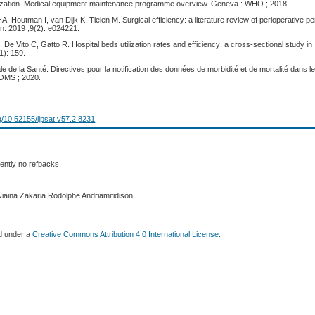
ization. Medical equipment maintenance programme overview. Geneva : WHO ; 2018
A, Houtman I, van Dijk K, Tielen M. Surgical efficiency: a literature review of perioperative 
n. 2019 ;9(2): e024221.
 De Vito C, Gatto R. Hospital beds utilization rates and efficiency: a cross-sectional study in
1): 159.
e de la Santé. Directives pour la notification des données de morbidité et de mortalité dans 
 OMS ; 2020.
rg/10.52155/ijpsat.v57.2.8231
ently no refbacks.
Niaina Zakaria Rodolphe Andriamifidison
ed under a
Creative Commons Attribution 4.0 International License
.