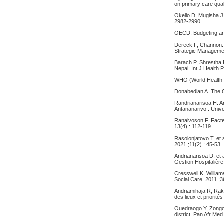
on primary care qual
Okello D, Mugisha J
2982-2990.
OECD. Budgeting and
Dereck F, Channon. I
Strategic Management
Barach P, Shrestha 
Nepal. Int J Health 
WHO (World Health Or
Donabedian A. The Q
Randrianarisoa H. A
Antananarivo : Univ
Ranaivoson F. Facteu
13(4) : 112-119.
Rasolonjatovo T, et
2021 ;11(2) : 45-53.
Andrianarisoa D, et
Gestion Hospitalière
Cresswell K, William
Social Care. 2011 ;3
Andriamihaja R, Rak
des lieux et priorit
Ouedraogo Y, Zongo 
district. Pan Afr Me