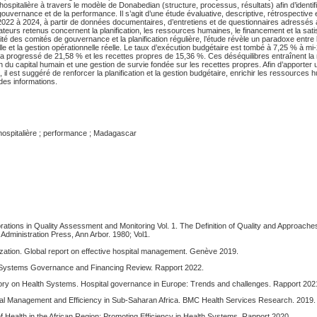
 hospitalière à travers le modèle de Donabedian (structure, processus, résultats) afin d’identifi
 gouvernance et de la performance. Il s’agit d’une étude évaluative, descriptive, rétrospective 
2022 à 2024, à partir de données documentaires, d’entretiens et de questionnaires adressés
cateurs retenus concernent la planification, les ressources humaines, le financement et la satis
lité des comités de gouvernance et la planification régulière, l’étude révèle un paradoxe entre 
lle et la gestion opérationnelle réelle. Le taux d’exécution budgétaire est tombé à 7,25 % à mi
ère a progressé de 21,58 % et les recettes propres de 15,36 %. Ces déséquilibres entraînent la
ion du capital humain et une gestion de survie fondée sur les recettes propres. Afin d’apporter 
al, il est suggéré de renforcer la planification et la gestion budgétaire, enrichir les ressources
 des informations.
 hospitalière ; performance ; Madagascar
ations in Quality Assessment and Monitoring Vol. 1. The Definition of Quality and Approaches
Administration Press, Ann Arbor. 1980; Vol1.
zation. Global report on effective hospital management. Genève 2019.
 Systems Governance and Financing Review. Rapport 2022.
y on Health Systems. Hospital governance in Europe: Trends and challenges. Rapport 202
al Management and Efficiency in Sub-Saharan Africa. BMC Health Services Research. 2019.
f Health in the African Region: Promoting Efficiency in Health Systems. Rapport 2020.