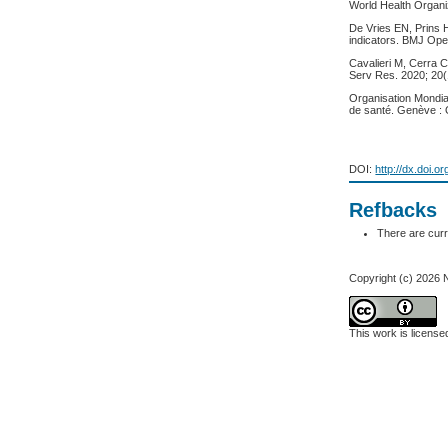
World Health Organ
De Vries EN, Prins H
indicators. BMJ Ope
Cavalieri M, Cerra C,
Serv Res. 2020; 20(
Organisation Mondial
de santé. Genève :
DOI:
http://dx.doi.o
Refbacks
There are curr
Copyright (c) 2026 
This work is licens