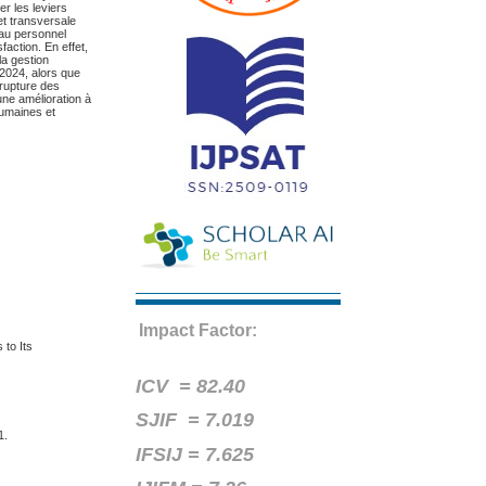
er les leviers
et transversale
 au personnel
faction. En effet,
la gestion
-2024, alors que
 rupture des
une amélioration à
 humaines et
Impact Factor:
 to Its
ICV =
82.40
SJIF = 7.019
1.
IFSIJ = 7.625