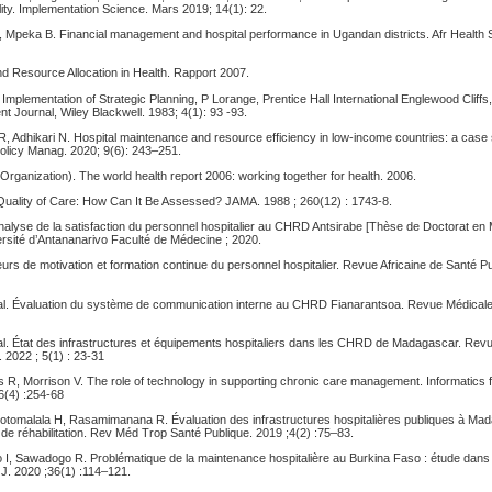
ity. Implementation Science. Mars 2019; 14(1): 22.
, Mpeka B. Financial management and hospital performance in Ugandan districts. Afr Health S
 Resource Allocation in Health. Rapport 2007.
mplementation of Strategic Planning, P Lorange, Prentice Hall International Englewood Cliffs,
 Journal, Wiley Blackwell. 1983; 4(1): 93 -93.
R, Adhikari N. Hospital maintenance and resource efficiency in low-income countries: a case
Policy Manag. 2020; 9(6): 243–251.
ganization). The world health report 2006: working together for health. 2006.
uality of Care: How Can It Be Assessed? JAMA. 1988 ; 260(12) : 1743-8.
nalyse de la satisfaction du personnel hospitalier au CHRD Antsirabe [Thèse de Doctorat en
ersité d’Antananarivo Faculté de Médecine ; 2020.
rs de motivation et formation continue du personnel hospitalier. Revue Africaine de Santé Pu
 al. Évaluation du système de communication interne au CHRD Fianarantsoa. Revue Médical
 al. État des infrastructures et équipements hospitaliers dans les CHRD de Madagascar. Re
. 2022 ; 5(1) : 23-31
s R, Morrison V. The role of technology in supporting chronic care management. Informatics 
6(4) :254-68
otomalala H, Rasamimanana R. Évaluation des infrastructures hospitalières publiques à Mad
és de réhabilitation. Rev Méd Trop Santé Publique. 2019 ;4(2) :75–83.
I, Sawadogo R. Problématique de la maintenance hospitalière au Burkina Faso : étude dans 
d J. 2020 ;36(1) :114–121.