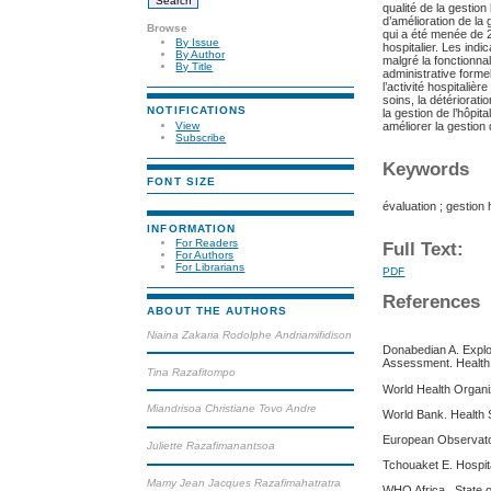
qualité de la gestion
d’amélioration de la
Browse
qui a été menée de 
By Issue
hospitalier. Les indi
By Author
malgré la fonctionna
By Title
administrative forme
l’activité hospitali
soins, la détériorat
NOTIFICATIONS
la gestion de l’hôpit
améliorer la gestion
View
Subscribe
Keywords
FONT SIZE
évaluation ; gestion
INFORMATION
For Readers
Full Text:
For Authors
For Librarians
PDF
References
ABOUT THE AUTHORS
Niaina Zakaria Rodolphe Andriamifidison
Donabedian A. Explor
Assessment. Health 
Tina Razafitompo
World Health Organi
Miandrisoa Christiane Tovo Andre
World Bank. Health
European Observator
Juliette Razafimanantsoa
Tchouaket E. Hospit
Mamy Jean Jacques Razafimahatratra
WHO Africa . State o