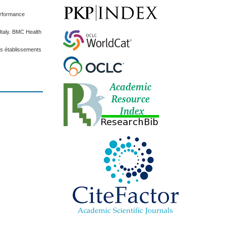
performance
 Italy. BMC Health
les établissements