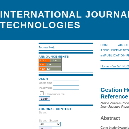
INTERNATIONAL JOURNA
TECHNOLOGIES
HOME
ABOUT
Journal Help
ANNOUNCEMENT
##PUBLICATION F
ANNOUNCEMENTS
Home
>
Vol 57, No 
USER
Username
Password
Gestion Ho
Remember me
Reference 
Niaina Zakaria Rodo
Jean Jacques Razafi
JOURNAL CONTENT
Search
Abstract
Search Scope
Cette étude évalue l