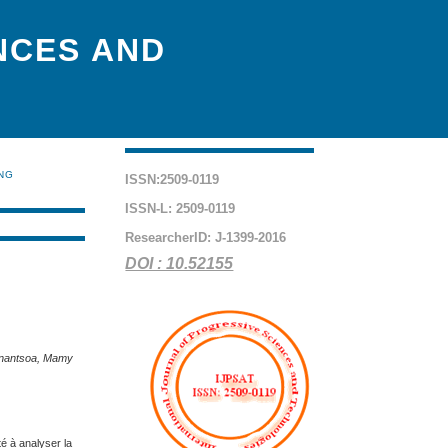
NCES AND
ING
ISSN:2509-0119
ISSN-L: 2509-0119
ResearcherID: J-1399-2016
DOI : 10.52155
manantsoa, Mamy
é à analyser la