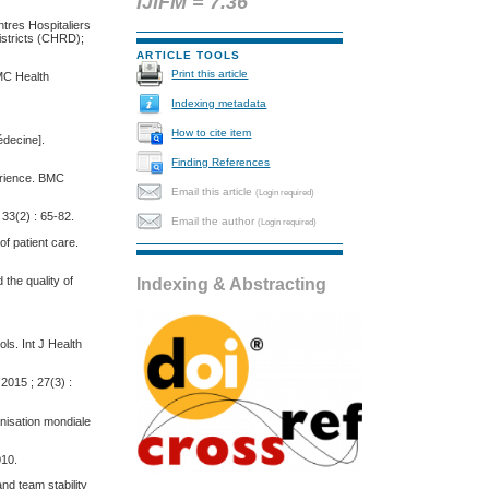
IJIFM = 7.36
tres Hospitaliers
istricts (CHRD);
ARTICLE TOOLS
Print this article
BMC Health
Indexing metadata
How to cite item
édecine].
Finding References
erience. BMC
Email this article
(Login required)
33(2) : 65-82.
Email the author
(Login required)
f patient care.
the quality of
Indexing & Abstracting
ls. Int J Health
2015 ; 27(3) :
nisation mondiale
010.
d team stability