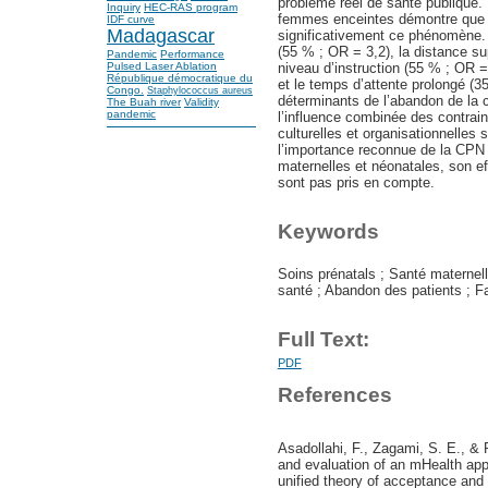
problème réel de santé publique. 
Inquiry
HEC-RAS program
femmes enceintes démontre que p
IDF curve
Madagascar
significativement ce phénomène. 
(55 % ; OR = 3,2), la distance su
Pandemic
Performance
niveau d’instruction (55 % ; OR = 
Pulsed Laser Ablation
République démocratique du
et le temps d’attente prolongé (3
Congo.
Staphylococcus aureus
déterminants de l’abandon de la c
The Buah river
Validity
pandemic
l’influence combinée des contra
culturelles et organisationnelles s
l’importance reconnue de la CPN 
maternelles et néonatales, son ef
sont pas pris en compte.
Keywords
Soins prénatals ; Santé maternell
santé ; Abandon des patients ; 
Full Text:
PDF
References
Asadollahi, F., Zagami, S. E., & 
and evaluation of an mHealth app
unified theory of acceptance and