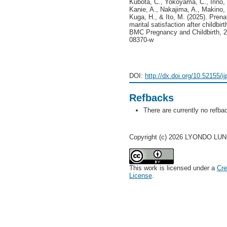
Kubota, C., Yokoyama, C., Irino,
Kanie, A., Nakajima, A., Makino,
Kuga, H., & Ito, M. (2025). Pren
marital satisfaction after childbi
BMC Pregnancy and Childbirth, 25
08370-w
DOI:
http://dx.doi.org/10.52155/i
Refbacks
There are currently no refba
Copyright (c) 2026 LYONDO 
This work is licensed under a
Cre
License
.