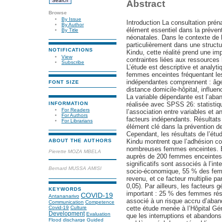
Abstract
Browse
By Issue
Introduction La consultation prén
By Author
élément essentiel dans la préven
By Title
néonatales. Dans le contexte de
particulièrement dans une struct
NOTIFICATIONS
Kindu, cette réalité prend une i
View
contraintes liées aux ressources 
Subscribe
L’étude est descriptive et analyt
femmes enceintes fréquentant le
indépendantes comprennent : âge
FONT SIZE
distance domicile-hôpital, influen
La variable dépendante est l’aban
INFORMATION
réalisée avec SPSS 26: statistiqu
For Readers
l’association entre variables et an
For Authors
facteurs indépendants. Résultats
For Librarians
élément clé dans la prévention d
Cependant, les résultats de l’ét
Kindu montrent que l’adhésion com
ABOUT THE AUTHORS
nombreuses femmes enceintes. En 
Pierette MOZA MBELA
auprès de 200 femmes enceintes r
significatifs sont associés à l’in
Bernard MUSSA AMISI
socio-économique, 55 % des fem
revenu, et ce facteur multiplie pa
0,05). Par ailleurs, les facteurs
KEYWORDS
important : 25 % des femmes résid
COVID-19
Antananarivo
associé à un risque accru d’aban
Communication
Competence
cette étude menée à l’Hôpital G
Covid-19
Culture
Development
Evaluation
que les interruptions et abandons
Flood discharge
Guided