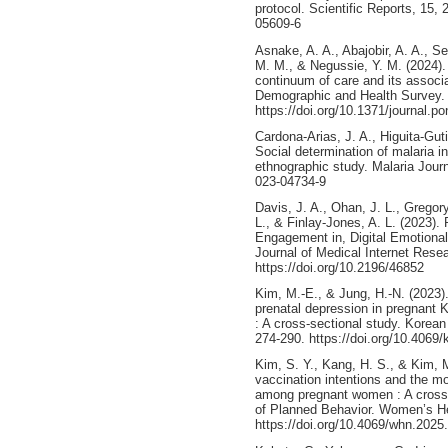
protocol. Scientific Reports, 15,
05609-6
Asnake, A. A., Abajobir, A. A., S
M. M., & Negussie, Y. M. (2024). 
continuum of care and its associ
Demographic and Health Survey.
https://doi.org/10.1371/journal.p
Cardona-Arias, J. A., Higuita-Gut
Social determination of malaria in
ethnographic study. Malaria Journ
023-04734-9
Davis, J. A., Ohan, J. L., Gregory
L., & Finlay-Jones, A. L. (2023)
Engagement in, Digital Emotional
Journal of Medical Internet Rese
https://doi.org/10.2196/46852
Kim, M.-E., & Jung, H.-N. (2023)
prenatal depression in pregnan
: A cross-sectional study. Korea
274‑290. https://doi.org/10.4069
Kim, S. Y., Kang, H. S., & Kim, 
vaccination intentions and the mo
among pregnant women : A cross-
of Planned Behavior. Women’s Hea
https://doi.org/10.4069/whn.2025