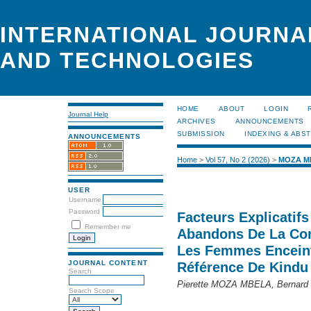
INTERNATIONAL JOURNA
AND TECHNOLOGIES
HOME
ABOUT
LOGIN
Journal Help
ARCHIVES
ANNOUNCEMENTS
SUBMISSION
INDEXING & ABS
ANNOUNCEMENTS
Home
>
Vol 57, No 2 (2026)
>
MOZA M
USER
Username
Password
Facteurs Explicatifs
Remember me
Abandons De La Con
Les Femmes Enceinte
JOURNAL CONTENT
Référence De Kindu
Search
Pierette MOZA MBELA, Bernar
Search Scope