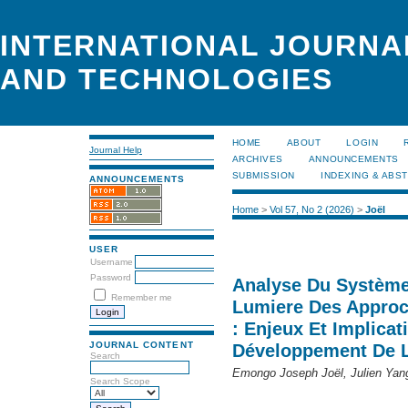
INTERNATIONAL JOURNA
AND TECHNOLOGIES
HOME
ABOUT
LOGIN
Journal Help
ARCHIVES
ANNOUNCEMENTS
SUBMISSION
INDEXING & ABS
ANNOUNCEMENTS
Home
>
Vol 57, No 2 (2026)
>
Joël
USER
Username
Password
Analyse Du Système
Remember me
Lumiere Des Appro
: Enjeux Et Implicat
JOURNAL CONTENT
Développement De 
Search
Emongo Joseph Joël, Julien Yang
Search Scope