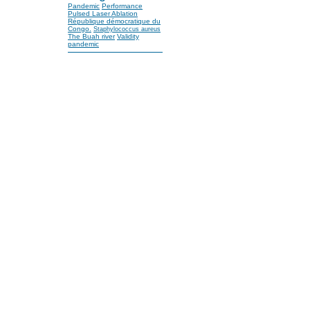
Pandemic
Performance
Pulsed Laser Ablation
République démocratique du
Congo.
Staphylococcus aureus
The Buah river
Validity
pandemic