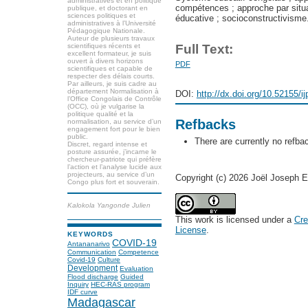
administratives et en politique
compétences ; approche par situa
publique, et doctorant en
sciences politiques et
éducative ; socioconstructivisme
administratives à l’Université
Pédagogique Nationale.
Auteur de plusieurs travaux
scientifiques récents et
Full Text:
excellent formateur, je suis
ouvert à divers horizons
PDF
scientifiques et capable de
respecter des délais courts.
Par ailleurs, je suis cadre au
département Normalisation à
DOI:
http://dx.doi.org/10.52155/i
l’Office Congolais de Contrôle
(OCC), où je vulgarise la
politique qualité et la
Refbacks
normalisation, au service d’un
engagement fort pour le bien
public.
There are currently no refba
Discret, regard intense et
posture assurée, j’incarne le
chercheur-patriote qui préfère
l’action et l’analyse lucide aux
projecteurs, au service d’un
Copyright (c) 2026 Joël Joseph 
Congo plus fort et souverain.
Kalokola Yangonde Julien
This work is licensed under a
Cre
License
.
KEYWORDS
COVID-19
Antananarivo
Communication
Competence
Covid-19
Culture
Development
Evaluation
Flood discharge
Guided
Inquiry
HEC-RAS program
IDF curve
Madagascar