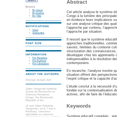
Abstract
Browse
By Issue
Cet article analyse le système é
By Author
Congo à la lumière des principa
By Title
en évidence leurs implications su
sur une analyse critique des qua
NOTIFICATIONS
l’approche par contenu, l’approch
View
l’approche par situation.
Subscribe
Il ressort que le système éducat
approches traditionnelles, centré
FONT SIZE
savoirs, héritées du contexte col
structuration des connaissances,
INFORMATION
développer chez les apprenants 
For Readers
indispensables à la résolution 
For Authors
contemporains.
For Librarians
En revanche, l’analyse montre q
situation offrent des perspective
ABOUT THE AUTHORS
l’esprit critique et la capacité d’
Emongo Joseph Joël
L’étude conclut à la nécessité d
Julien Yangonde kalokola
fondée sur la contextualisation d
Centre de Recherche en
actives, afin de faire de l’éducat
Sciences Humaines
Congo, the Democratic
Republic of the
Keywords
Je suis Julien Kalokola
Yangonde, né le 7 mai à
Kinshasa, chercheur
spécialiste en sciences
Système éducatif congolais ; ap