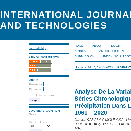
INTERNATIONAL JOURNA
AND TECHNOLOGIES
HOME
ABOUT
LOGIN
Journal Help
ARCHIVES
ANNOUNCEMENTS
SUBMISSION
INDEXING & ABS
ANNOUNCEMENTS
Home
>
Vol 57, No 2 (2026)
>
KAPALA
USER
Username
Password
Analyse De La Varia
Remember me
Séries Chronologiq
Précipitation Dans 
JOURNAL CONTENT
1961 – 2020
Search
Olivier KAPALAY MOULASA, R
Search Scope
ILONDEA, Augustin NGE OKWE
MPIE