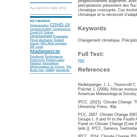
progressivement augmenté, avec u
précipitations présentent des fluct
Paul MAFUKA MBE MPIE
climatique croissante. Ces évolu
climatique et la nécessité d’adap
KEYWORDS
COVID-19
Antananarivo
Keywords
Communication
Competence
Covid-19
Culture
Development
Evaluation
Changement climatique, Précipit
Flood discharge
Guided
Inquiry
HEC-RAS program
IDF curve
Madagascar
Full Text:
Pandemic
Performance
Pulsed Laser
Productivity
PDF
Ablation
République
démocratique du Congo.
The
References
Buah river
Validity
pandemic
Redelsperger, J. L., Thorncroft C 
Polcher J. (2006). African monsoon
American Meteorological Society,
IPCC. (2021). Climate Change: T
University Press. 40p.
PCC, 2007: Climate Change 2007:
Groups I, II and III to the Fourt
Panel on Climate Change [Core W
(eds.)]. IPCC, Geneva, Switzerla
IPCC, 2014: Climate Change 2014