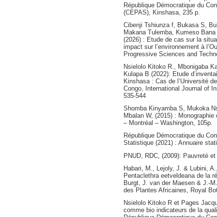
République Démocratique du Cong
(CEPAS), Kinshasa, 235 p.
Cibenji Tshiunza f, Bukasa S, 
Makana Tulemba, Kumeso Bana A
(2026) : Etude de cas sur la situ
impact sur l’environnement à l’Ou
Progressive Sciences and Techno
Nsielolo Kitoko R., Mbonigaba K
Kulapa B (2022): Etude d’inventaire
Kinshasa : Cas de l’Université 
Congo, International Journal of I
535-544
Shomba Kinyamba S, Mukoka Nse
Mbalan W, (2015) : Monographie 
– Montréal – Washington, 105p.
République Démocratique du Congo
Statistique (2021) : Annuaire sta
PNUD, RDC, (2009): Pauvreté et 
Habari, M., Lejoly, J. & Lubini, 
Pentaclethra eetveldeana de la ré
Burgt, J. van der Maesen & J.-M
des Plantes Africaines, Royal B
Nsielolo Kitoko R et Pages Jacque
comme bio indicateurs de la quali