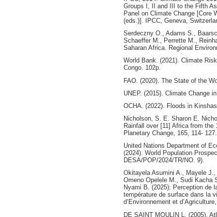
Groups I, II and III to the Fifth
Panel on Climate Change [Core W
(eds.)]. IPCC, Geneva, Switzerla
Serdeczny O., Adams S., Baarsc
Schaeffer M., Perrette M., Reinh
Saharan Africa. Regional Enviro
World Bank. (2021). Climate Risk
Congo. 102p.
FAO. (2020). The State of the Wo
UNEP. (2015). Climate Change in 
OCHA. (2022). Floods in Kinshasa
Nicholson, S. E. Sharon E. Nicho
Rainfall over [11] Africa from the
Planetary Change, 165, 114- 127.
United Nations Department of Eco
(2024). World Population Prospe
DESA/POP/2024/TR/NO. 9).
Okitayela Asumini A., Mayele J.
Omeno Opelele M., Sudi Kacha Su
Nyami B. (2025): Perception de la 
température de surface dans la v
d’Environnement et d’Agriculture,
DE SAINT MOULIN L. (2005), Atlas