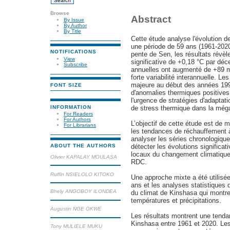
Browse
Abstract
By Issue
By Author
By Title
Cette étude analyse l'évolution 
une période de 59 ans (1961-2020)
NOTIFICATIONS
pente de Sen, les résultats révè
View
significative de +0,18 °C par déce
Subscribe
annuelles ont augmenté de +89 
forte variabilité interannuelle. L
majeure au début des années 199
FONT SIZE
d'anomalies thermiques positives 
l'urgence de stratégies d'adaptati
INFORMATION
de stress thermique dans la még
For Readers
For Authors
L’objectif de cette étude est de me
For Librarians
les tendances de réchauffement à
analyser les séries chronologique
détecter les évolutions significat
ABOUT THE AUTHORS
locaux du changement climatique a
Olivier KAPALAY MOULASA
RDC.
Ruffin NSIELOLO KITOKO
Une approche mixte a été utilisé
ans et les analyses statistiques 
Bhely ANGOBOY ILONDEA
du climat de Kinshasa qui montre
températures et précipitations.
Augustin NGE OKWE
Les résultats montrent une tenda
Kinshasa entre 1961 et 2020. Le
Tony MULIELE MUKU