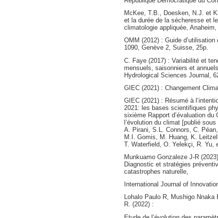
République Démocratique du Cong
McKee, T.B., Doesken, N.J. et Kle
et la durée de la sécheresse et l
climatologie appliquée, Anaheim,
OMM (2012) : Guide d’utilisation 
1090, Genève 2, Suisse, 25p.
C. Faye (2017) : Variabilité et 
mensuels, saisonniers et annuels
Hydrological Sciences Journal, 6
GIEC (2021) : Changement Clima
GIEC (2021) : Résumé à l’intenti
2021: les bases scientifiques phy
sixième Rapport d’évaluation du 
l’évolution du climat [publié sous
A. Pirani, S.L. Connors, C. Péan,
M.I. Gomis, M. Huang, K. Leitze
T. Waterfield, O. Yelekçi, R. Yu,
Munkuamo Gonzaleze J-R (2023) :
Diagnostic et stratégies préventi
catastrophes naturelle,
International Journal of Innovati
Lohalo Paulo R, Mushigo Nnaka B
R. (2022) :
Etude de l’évolution des paramèt