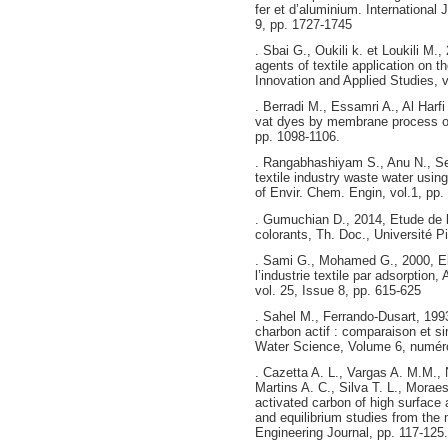
fer et d’aluminium. International
9, pp. 1727-1745
. Sbai G., Oukili k. et Loukili M.
agents of textile application on t
Innovation and Applied Studies, v
. Berradi M., Essamri A., Al Harfi
vat dyes by membrane process of ul
pp. 1098-1106.
. Rangabhashiyam S., Anu N., Sel
textile industry waste water usin
of Envir. Chem. Engin, vol.1, pp.
. Gumuchian D., 2014, Etude de l
colorants, Th. Doc., Université P
. Sami G., Mohamed G., 2000, Eli
l’industrie textile par adsorptio
vol. 25, Issue 8, pp. 615-625
. Sahel M., Ferrando-Dusart, 199
charbon actif : comparaison et si
Water Science, Volume 6, numéro
. Cazetta A. L., Vargas A. M.M.,
Martins A. C., Silva T. L., Morae
activated carbon of high surface 
and equilibrium studies from the
Engineering Journal, pp. 117-125.