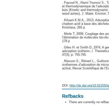
. Fayoud N., Alami Younssi S., Ta
et thermodynamique de l’adsorpti
bois (Kinetic and thermodynamic 
wood ashes), J. Mater. Environ. S
. Kifuani K.M.A., 2013, Adsorpt
charbon actif à base des déchets 
Kinshasa, 265 p
. Merle T, 2009, Couplage des pr
l’élimination de molécules bio-ré
178 p
. Giles H. et Smith D.,1974, A gen
adsorption isotherm, I. Theoretica
47(3), p. 755-765
. Masson S., Reinert L., Guittonn
isothermes d’adsorption de microp
activé, Revue Scientifique de l’E
DOI:
http://dx.doi.org/10.52155/i
Refbacks
There are currently no refba