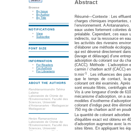
Abstract
Browse
By Issue
By Author
Résumé—Contexte : Les effluents 
By Title
charges chimiques importantes, c
l’environnement. A Antananarivo, 
eaux usées fortement colorées da
NOTIFICATIONS
View
préalable. Cependant, ces eaux u
Subscribe
indirects, sur la ressource en eau,
les activités des riverains environ
d’élaborer une méthode écologique
FONT SIZE
qui est déversé directement dans 
(lavage et délavage) d’une entrepr
adsorption du colorant sur du ch
INFORMATION
(CACC). Méthode : L’adsorption es
For Readers
For Authors
carmin / charbon actif (CACC) en
For Librarians
-1
tr.min
. Les influences des para
que le temps de contact, la quan
colorant ont été examinés. Après 
ABOUT THE AUTHORS
sont ensuite filtrés, centrifugés
Randrianantoandro Tahina
Vis à une longueur d’onde de 610
Lalaina
Laboratoire de Chimie de
mécanisme d’adsorption, on a aus
l’Environnement, Faculté des
modèles d’isotherme d’adsorption
Sciences, Université
colorant d’indigo peut être élimi
d’Antananarivo - Madagascar
Madagascar
750 mg de charbon actif en poudr
La quantité de colorant adsorbée
Herizo Ramanantsoa
d'équilibre exact est obtenu en 4
Laboratoire de Chimie de
d’adsorption augmente avec la ma
l’Environnement, Faculté des
sites libres. En appliquant les é
Sciences, Université