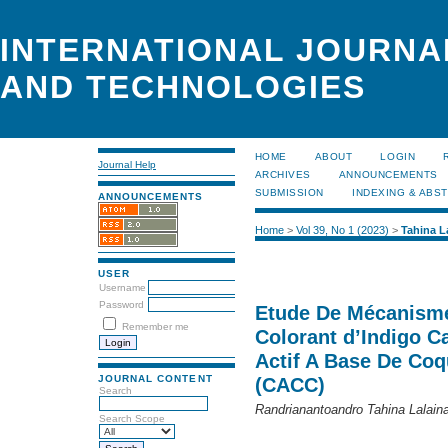
INTERNATIONAL JOURNA
AND TECHNOLOGIES
HOME
ABOUT
LOGIN
Journal Help
ARCHIVES
ANNOUNCEMENTS
SUBMISSION
INDEXING & ABS
ANNOUNCEMENTS
Home
>
Vol 39, No 1 (2023)
>
Tahina L
USER
Username
Password
Etude De Mécanisme
Remember me
Colorant d’Indigo C
Actif A Base De Co
JOURNAL CONTENT
(CACC)
Search
Randrianantoandro Tahina Lalain
Search Scope