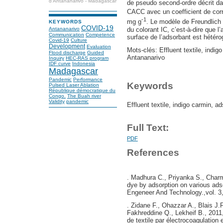
d’Antananarivo - Madagascar
de pseudo second-ordre décrit dav
CACC avec un coefficient de corr
-1
mg g
. Le modèle de Freundlich 
KEYWORDS
COVID-19
du colorant IC, c’est-à-dire que l
Antananarivo
Communication
Competence
surface de l’adsorbant est hétéro
Covid-19
Culture
Development
Evaluation
Mots-clés: Effluent textile, indigo
Flood discharge
Guided
Antananarivo
Inquiry
HEC-RAS program
IDF curve
Indonesia
Madagascar
Pandemic
Performance
Keywords
Pulsed Laser Ablation
République démocratique du
Congo.
The Buah river
Validity
pandemic
Effluent textile, indigo carmin, a
Full Text:
PDF
References
. Madhura C., Priyanka S., Charm
dye by adsorption on various ads
Engeneer And Technology.,vol. 3,
. Zidane F., Ohazzar A., Blais J.
Fakhreddine Q., Lekheif B., 2011,
de textile par électrocoagulatio