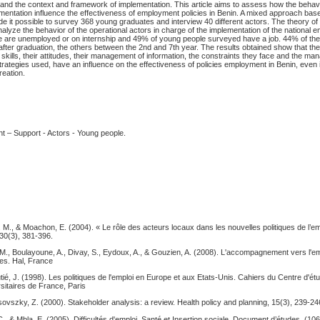
and the context and framework of implementation. This article aims to assess how the behavi
ementation influence the effectiveness of employment policies in Benin. A mixed approach bas
e it possible to survey 368 young graduates and interview 40 different actors. The theory of 
alyze the behavior of the operational actors in charge of the implementation of the national 
 are unemployed or on internship and 49% of young people surveyed have a job. 44% of the
r after graduation, the others between the 2nd and 7th year. The results obtained show that th
r skills, their attitudes, their management of information, the constraints they face and the m
rategies used, have an influence on the effectiveness of policies employment in Benin, even i
reation.
t – Support - Actors - Young people.
. M., & Moachon, E. (2004). « Le rôle des acteurs locaux dans les nouvelles politiques de l’e
 30(3), 381-396.
 M., Boulayoune, A., Divay, S., Eydoux, A., & Gouzien, A. (2008). L'accompagnement vers l'em
es. Hal, France
utié, J. (1998). Les politiques de l'emploi en Europe et aux Etats-Unis. Cahiers du Centre d'étu
sitaires de France, Paris
ovszky, Z. (2000). Stakeholder analysis: a review. Health policy and planning, 15(3), 239-24
C., & Mbla, E. (2005). Difficultés d'emploi, Santé et Insertion sociale. Document d’études, (106