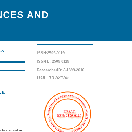
NCES AND
ING
ISSN:2509-0119
ISSN-L: 2509-0119
ResearcherID: J-1399-2016
DOI : 10.52155
La
actors as well as