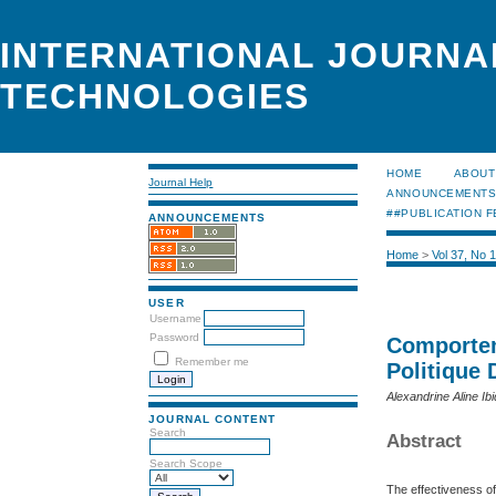
INTERNATIONAL JOURNA
TECHNOLOGIES
HOME
ABOUT
Journal Help
ANNOUNCEMENT
##PUBLICATION F
ANNOUNCEMENTS
Home
>
Vol 37, No 
USER
Username
Password
Comportem
Remember me
Politique
Alexandrine Aline
JOURNAL CONTENT
Search
Abstract
Search Scope
The effectiveness of