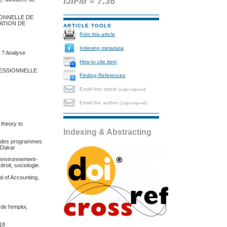
IJIFM = 7.36
ATIONNELLE DE
UATION DE
ARTICLE TOOLS
Print this article
Indexing metadata
e ? Analyse
How to cite item
OFESSIONNELLE
Finding References
Email this article
(Login required)
Email the author
(Login required)
 theory to
Indexing & Abstracting
act des programmes
D Dakar
ue environnement-
roit, sociologie.
al of Accounting,
de l’emploi,
018