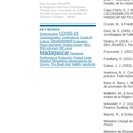
l’emploi, de la cohé
Guy Sourou NOUATIN
Enseignant chercheur Professeur
Capo-Chichi, S. J. 
Titulaire des universités de CAMES
L’ACCESSIBILITE 
Faculté d’Agronomie Université de
Parakou Parakou – Bénin
HANDICAP MOTEUR 
Crozier, M., & Friedb
KEYWORDS
Daré, W. S. (2005).
COVID-19
Antananarivo
sociologique de l'uti
Communication
Competence
Covid-19
Development
Culture
Evaluation
Dimitra, P. (201
Flood discharge
Guided Inquiry
HEC-
DES JEUNES ». Revu
RAS program
IDF curve
Madagascar
Freyssinet, J. (2011
Pandemic
Performance
Pulsed Laser
Productivity
Friedberg, E. (2011)
Ablation
République démocratique du
Congo.
The Buah river
Validity
pandemic
Gabas, J. J. (2003).
Ivankova, N. V., Cre
practice. Field meth
Kane, A., Barry, I.,
de promotion de l’e
Maillefert, M., & Scr
emploi de la Région 
MANAME, F. Z. (2022).
Finance, Auditing, 
Mayntz, R., & Scharpf
Ministère Chargé de 
PNUD
Ministère de l’Ensei