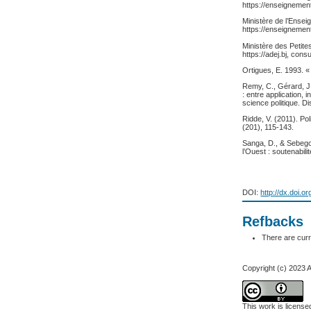
https://enseignemen
Ministère de l’Ense
https://enseignement
Ministère des Petit
https://adej.bj, cons
Ortigues, E. 1993. 
Remy, C., Gérard, J.
: entre application,
science politique. Dis
Ridde, V. (2011). Po
(201), 115-143.
Sanga, D., & Sebego
l’Ouest : soutenabili
DOI:
http://dx.doi.o
Refbacks
There are curr
Copyright (c) 2023
This work is licens