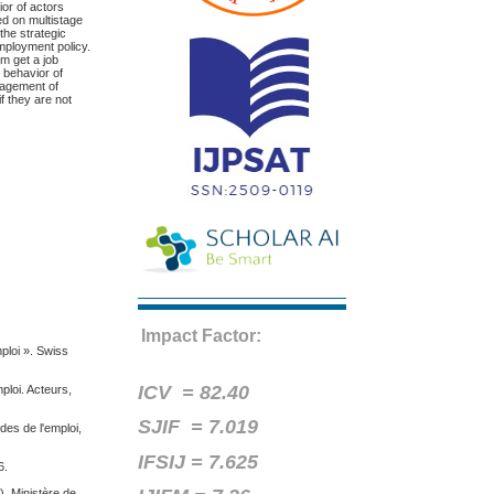
or of actors
ed on multistage
the strategic
employment policy.
m get a job
e behavior of
anagement of
f they are not
Impact Factor:
mploi ». Swiss
ICV =
82.40
ploi. Acteurs,
SJIF = 7.019
des de l'emploi,
IFSIJ = 7.625
6.
). Ministère de