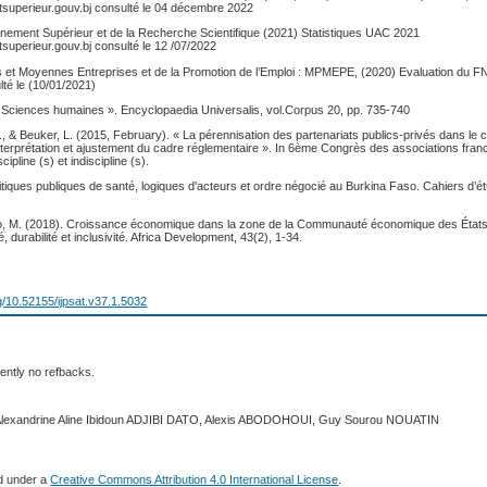
tsuperieur.gouv.bj consulté le 04 décembre 2022
ignement Supérieur et de la Recherche Scientifique (2021) Statistiques UAC 2021
superieur.gouv.bj consulté le 12 /07/2022
es et Moyennes Entreprises et de la Promotion de l’Emploi : MPMEPE, (2020) Evaluation du
ulté le (10/01/2021)
« Sciences humaines ». Encyclopaedia Universalis, vol.Corpus 20, pp. 735-740
, & Beuker, L. (2015, February). « La pérennisation des partenariats publics-privés dans le 
 interprétation et ajustement du cadre réglementaire ». In 6ème Congrès des associations fr
cipline (s) et indiscipline (s).
litiques publiques de santé, logiques d'acteurs et ordre négocié au Burkina Faso. Cahiers d’ét
, M. (2018). Croissance économique dans la zone de la Communauté économique des États 
té, durabilité et inclusivité. Africa Development, 43(2), 1-34.
rg/10.52155/ijpsat.v37.1.5032
ently no refbacks.
 Alexandrine Aline Ibidoun ADJIBI DATO, Alexis ABODOHOUI, Guy Sourou NOUATIN
ed under a
Creative Commons Attribution 4.0 International License
.