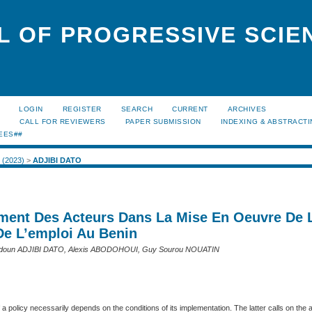
L OF PROGRESSIVE SCIE
LOGIN
REGISTER
SEARCH
CURRENT
ARCHIVES
S
CALL FOR REVIEWERS
PAPER SUBMISSION
INDEXING & ABSTRACT
EES##
1 (2023)
>
ADJIBI DATO
ent Des Acteurs Dans La Mise En Oeuvre De 
 De L’emploi Au Benin
 Ibidoun ADJIBI DATO, Alexis ABODOHOUI, Guy Sourou NOUATIN
 a policy necessarily depends on the conditions of its implementation. The latter calls on the 