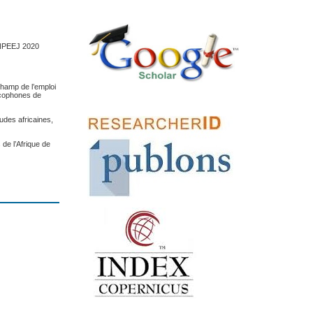
 FNPEEJ 2020
champ de l’emploi
ancophones de
udes africaines,
de l’Afrique de