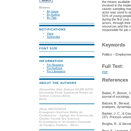
the means available 
involved in the impl
Browse
cluster sampling mad
By Issue
actor was used to an
By Author
51% of young people
By Title
during the first yea
actors, through thei
resources and the st
NOTIFICATIONS
responsible for job c
View
Subscribe
Keywords
FONT SIZE
Politics – Employmen
INFORMATION
For Readers
Full Text:
For Authors
For Librarians
PDF
References
ABOUT THE AUTHORS
Alexandrine Aline Ibidoun ADJIBI DATO
Doctorante École Supérieure Robert de
Badan, P., Bonvin, J
Sorbon Cotonou Bénin
journal of sociology,
Benin
Balzani, B., Beraud,
pratiques, dynamiqu
Alexis ABODOHOUI
Enseignant chercheur Maître de
Barbier, J. C., & Ga
Conférences – Agrégé des Sciences de
(37). Presses univer
Gestion Faculté des Sciences
Economiques et de Gestion Université
Brugha, R., & Varvas
de Parakou Parakou – Bénin
Brun, F., Leymarie, 