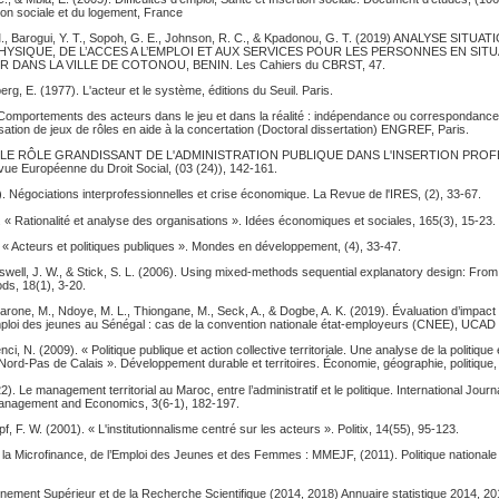
sion sociale et du logement, France
M., Barogui, Y. T., Sopoh, G. E., Johnson, R. C., & Kpadonou, G. T. (2019) ANALYSE SITU
PHYSIQUE, DE L’ACCES A L’EMPLOI ET AUX SERVICES POUR LES PERSONNES EN SIT
DANS LA VILLE DE COTONOU, BENIN. Les Cahiers du CBRST, 47.
erg, E. (1977). L'acteur et le système, éditions du Seuil. Paris.
 Comportements des acteurs dans le jeu et dans la réalité : indépendance ou correspondanc
lisation de jeux de rôles en aide à la concertation (Doctoral dissertation) ENGREF, Paris.
4). « LE RÔLE GRANDISSANT DE L'ADMINISTRATION PUBLIQUE DANS L'INSERTION PR
e Européenne du Droit Social, (03 (24)), 142-161.
). Négociations interprofessionnelles et crise économique. La Revue de l'IRES, (2), 33-67.
. « Rationalité et analyse des organisations ». Idées économiques et sociales, 165(3), 15-23.
 « Acteurs et politiques publiques ». Mondes en développement, (4), 33-47.
swell, J. W., & Stick, S. L. (2006). Using mixed-methods sequential explanatory design: From
ods, 18(1), 3-20.
 Marone, M., Ndoye, M. L., Thiongane, M., Seck, A., & Dogbe, A. K. (2019). Évaluation d’imp
mploi des jeunes au Sénégal : cas de la convention nationale état-employeurs (CNEE), UCA
enci, N. (2009). « Politique publique et action collective territoriale. Une analyse de la politiq
Nord-Pas de Calais ». Développement durable et territoires. Économie, géographie, politique, d
 Le management territorial au Maroc, entre l’administratif et le politique. International Journ
Management and Economics, 3(6-1), 182-197.
, F. W. (2001). « L'institutionnalisme centré sur les acteurs ». Politix, 14(55), 95-123.
la Microfinance, de l’Emploi des Jeunes et des Femmes : MMEJF, (2011). Politique nationale 
gnement Supérieur et de la Recherche Scientifique (2014, 2018) Annuaire statistique 2014, 2